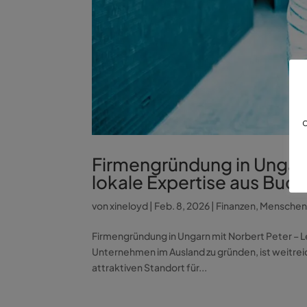
d
Firmengründung in Ungarn
lokale Expertise aus Bud
von
xineloyd
|
Feb. 8, 2026
|
Finanzen
,
Mensche
Firmengründung in Ungarn mit Norbert Peter – L
Unternehmen im Ausland zu gründen, ist weitrei
attraktiven Standort für...