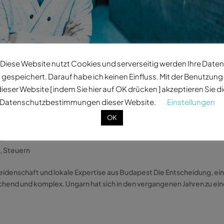
Diese Website nutzt Cookies und serverseitig werden Ihre Daten
gespeichert. Darauf habe ich keinen Einfluss. Mit der Benutzung
ieser Website [ indem Sie hier auf OK drücken ] akzeptieren Sie d
Datenschutzbestimmungen dieser Website.
Einstellungen
 mit Norbert Peter – Leidenschaft u
OK
apest
n
,
Steuern
eidenschaft und lokale Expertise aus Budapest Die Entscheidung, ei
chend und komplex. Ungarn hat sich in den vergangenen Jahren zu e