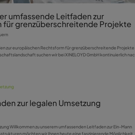
Der umfassende Leitfaden zur
 für grenzüberschreitende Projekte
uern
den zur europäischen Rechtsform für grenzüberschreitende Projekte 
schaftslandschaft suchen wir bei XINELOYD GmbH kontinuierlich na
aden zur legalen Umsetzung
etzung Willkommen zu unserem umfassenden Leitfaden zur Ein-Mann
strukturen möchten wir Ihnen heute eine faszinierende Möglichkeit