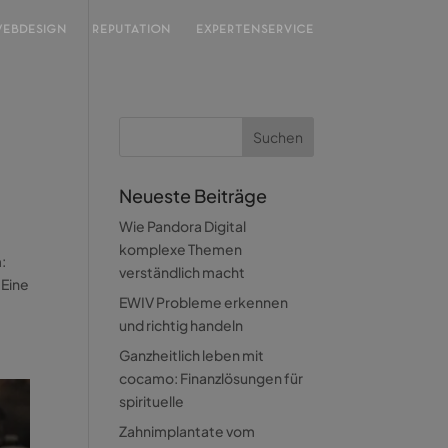
EBDESIGN
REPUTATION
EXPERTENSERVICE
Neueste Beiträge
Wie Pandora Digital
komplexe Themen
:
verständlich macht
 Eine
EWIV Probleme erkennen
und richtig handeln
Ganzheitlich leben mit
cocamo: Finanzlösungen für
spirituelle
Zahnimplantate vom