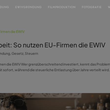
NDUNG
EWIVGRÜNDUNG
FILMPRODUKTION
FOTOGRAFIE
W
eit: So nutzen EU-Firmen die EWIV
ündung
,
Gesetz
,
Steuern
en die EWIV Wer grenzüberschreitend investiert, kennt das Problem
 sofort, während die steuerliche Entlastung über Jahre verteilt wird.