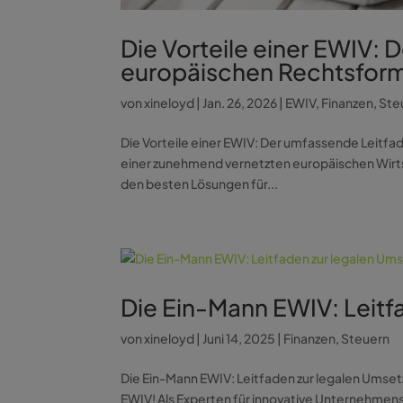
Die Vorteile einer EWIV: 
europäischen Rechtsform
von
xineloyd
|
Jan. 26, 2026
|
EWIV
,
Finanzen
,
Ste
Die Vorteile einer EWIV: Der umfassende Leitfa
einer zunehmend vernetzten europäischen Wirt
den besten Lösungen für...
Die Ein-Mann EWIV: Leitf
von
xineloyd
|
Juni 14, 2025
|
Finanzen
,
Steuern
Die Ein-Mann EWIV: Leitfaden zur legalen Ums
EWIV! Als Experten für innovative Unternehmens