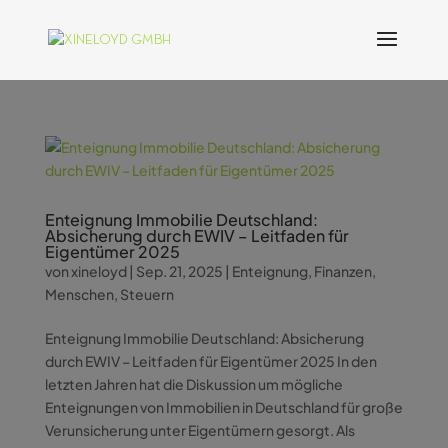
Enteignung Immobilie Deutschland:
Absicherung durch EWIV – Leitfaden für
Eigentümer 2025
von
xineloyd
|
Sep. 21, 2025
|
Enteignung
,
Finanzen
,
Menschen
,
Steuern
Enteignung Immobilie Deutschland: Absicherung
durch EWIV – Leitfaden für Eigentümer 2025 In den
letzten Jahren hat die Diskussion um mögliche
Enteignungen von Immobilien in Deutschland für große
Verunsicherung unter Eigentümern gesorgt. Als