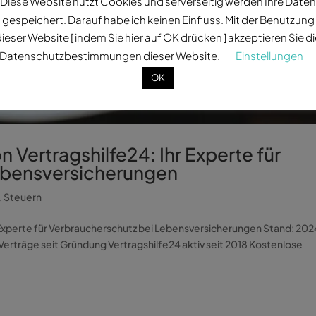
Diese Website nutzt Cookies und serverseitig werden Ihre Daten
gespeichert. Darauf habe ich keinen Einfluss. Mit der Benutzung
ieser Website [ indem Sie hier auf OK drücken ] akzeptieren Sie d
Datenschutzbestimmungen dieser Website.
Einstellungen
OK
n Vertragshilfe24: Ihr Experte für
ebensversicherungen
,
Steuern
r Experte für Verbraucherschutz bei Lebensversicherungen Stand: 202
erträge seit Gründung Vertragshilfe24 aktiv seit 2018 Kostenlose