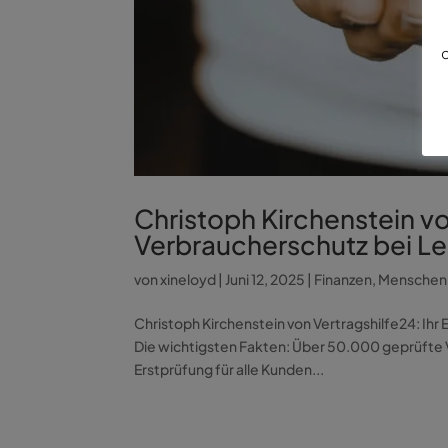
d
Christoph Kirchenstein vo
Verbraucherschutz bei L
von
xineloyd
|
Juni 12, 2025
|
Finanzen
,
Menschen
Christoph Kirchenstein von Vertragshilfe24: Ih
Die wichtigsten Fakten: Über 50.000 geprüfte V
Erstprüfung für alle Kunden...