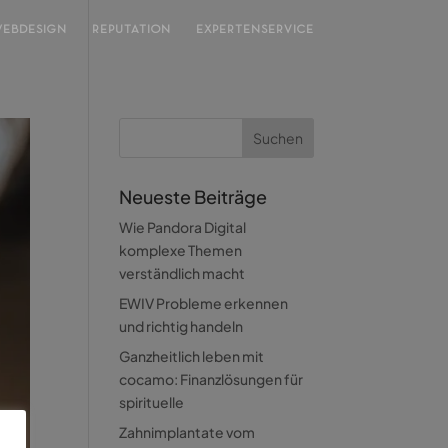
EBDESIGN
REPUTATION
EXPERTENSERVICE
Neueste Beiträge
Wie Pandora Digital
komplexe Themen
verständlich macht
EWIV Probleme erkennen
und richtig handeln
Ganzheitlich leben mit
cocamo: Finanzlösungen für
spirituelle
Zahnimplantate vom