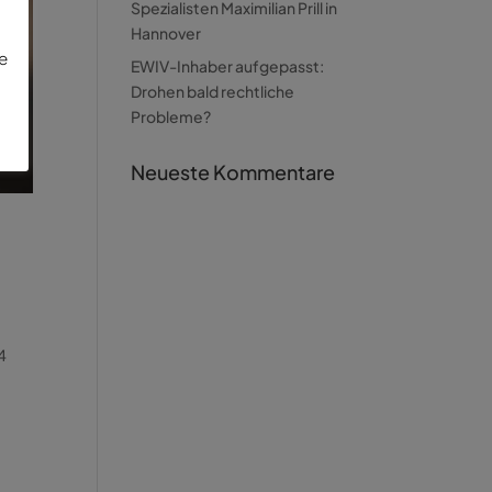
Spezialisten Maximilian Prill in
Hannover
ie
EWIV-Inhaber aufgepasst:
Drohen bald rechtliche
Probleme?
Neueste Kommentare
4