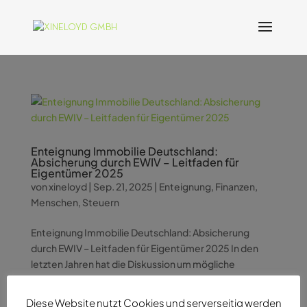
Enteignung Immobilie Deutschland:
Absicherung durch EWIV – Leitfaden für
Eigentümer 2025
von
xineloyd
|
Sep. 21, 2025
|
Enteignung
,
Finanzen
,
Menschen
,
Steuern
Enteignung Immobilie Deutschland: Absicherung
durch EWIV – Leitfaden für Eigentümer 2025 In den
letzten Jahren hat die Diskussion um mögliche
Enteignungen von Immobilien in Deutschland für große
Verunsicherung unter Eigentümern gesorgt. Als
Diese Website nutzt Cookies und serverseitig werden