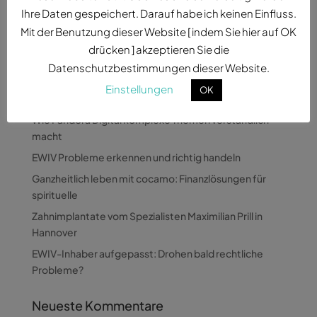
Experten für...
Ihre Daten gespeichert. Darauf habe ich keinen Einfluss.
Mit der Benutzung dieser Website [ indem Sie hier auf OK
drücken ] akzeptieren Sie die
Datenschutzbestimmungen dieser Website.
Einstellungen
OK
Neueste Beiträge
Wie Pandora Digital komplexe Themen verständlich
macht
EWIV Probleme erkennen und richtig handeln
Ganzheitlich leben mit cocamo: Finanzlösungen für
spirituelle
Zahnimplantate vom Spezialisten Maximilian Prill in
Hannover
EWIV-Inhaber aufgepasst: Drohen bald rechtliche
Probleme?
Neueste Kommentare