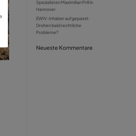
Spezialisten Maximilian Prill in
Hannover
ie
EWIV-Inhaber aufgepasst:
Drohen bald rechtliche
Probleme?
Neueste Kommentare