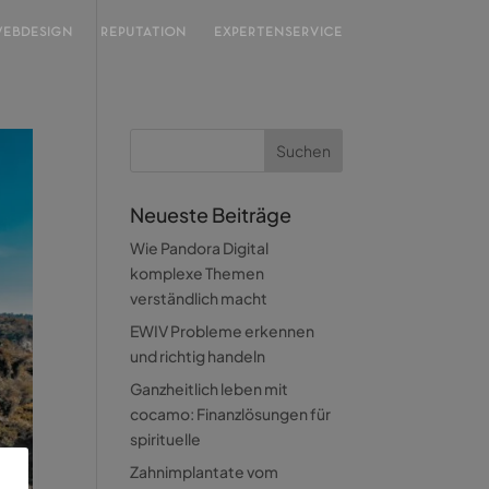
EBDESIGN
REPUTATION
EXPERTENSERVICE
Neueste Beiträge
Wie Pandora Digital
komplexe Themen
verständlich macht
EWIV Probleme erkennen
und richtig handeln
Ganzheitlich leben mit
cocamo: Finanzlösungen für
spirituelle
Zahnimplantate vom