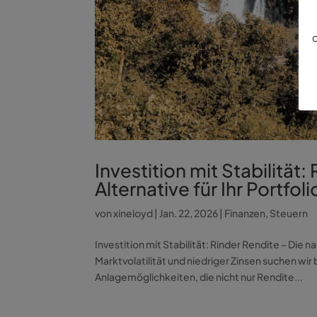
d
Investition mit Stabilität
Alternative für Ihr Portfoli
von
xineloyd
|
Jan. 22, 2026
|
Finanzen
,
Steuern
Investition mit Stabilität: Rinder Rendite – Die n
Marktvolatilität und niedriger Zinsen suchen 
Anlagemöglichkeiten, die nicht nur Rendite...