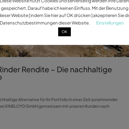
Diese Website nutzt Cookies und serverseitig werden Ihre Daten
gespeichert. Darauf habe ich keinen Einfluss. Mit der Benutzung
ieser Website [ indem Sie hier auf OK drücken ] akzeptieren Sie d
Datenschutzbestimmungen dieser Website.
Einstellungen
OK
: Rinder Rendite – Die nachhaltige
o
achhaltige Alternative für Ihr Portfolio In einer Zeit zunehmender
wir bei XINELOYD GmbH gemeinsam mit unseren Kunden nach