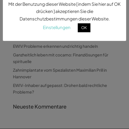
Mit der Benutzung dieser Website [ indem Sie hier auf OK
drücken ] akzeptieren Sie die
Datenschutzbestimmungen dieser Website.
Neueste Beiträge
Einstellungen
OK
Wie Pandora Digital komplexe Themen verständlich
macht
EWIV Probleme erkennen und richtig handeln
Ganzheitlich leben mit cocamo: Finanzlösungen für
spirituelle
Zahnimplantate vom Spezialisten Maximilian Prill in
Hannover
EWIV-Inhaber aufgepasst: Drohen bald rechtliche
Probleme?
Neueste Kommentare