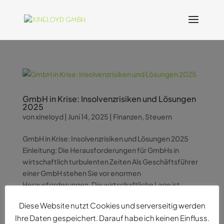
GmbH in Krise: Insolvenzrisiken und Lösungen
2025
von
xineloyd
|
Juni 14, 2025
|
Finanzen
,
Steuern
GmbH in Krise: Insolvenzrisiken und Lösungen 2025
Einleitung: Die Herausforderungen für GmbHs in
wirtschaftlich turbulenten Zeiten Als Geschäftsführer
einer GmbH stehen Sie vor enormen
Herausforderungen. Die wirtschaftliche Lage ist
angespannt, Umsätze brechen ein,...
Diese Website nutzt Cookies und serverseitig werden
Ihre Daten gespeichert. Darauf habe ich keinen Einfluss.