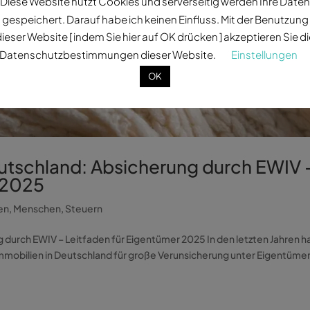
Diese Website nutzt Cookies und serverseitig werden Ihre Daten
gespeichert. Darauf habe ich keinen Einfluss. Mit der Benutzung
ieser Website [ indem Sie hier auf OK drücken ] akzeptieren Sie d
Datenschutzbestimmungen dieser Website.
Einstellungen
OK
utschland: Absicherung durch EWIV 
 2025
en
,
Menschen
,
Steuern
durch EWIV – Leitfaden für Eigentümer 2025 In den letzten Jahren h
mmobilien in Deutschland für große Verunsicherung unter Eigentüme