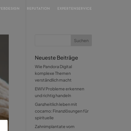
EBDESIGN
REPUTATION
EXPERTENSERVICE
Neueste Beiträge
Wie Pandora Digital
komplexe Themen
verständlich macht
EWIV Probleme erkennen
und richtig handeln
Ganzheitlich leben mit
cocamo: Finanzlösungen für
spirituelle
Zahnimplantate vom