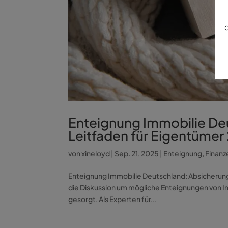
d
Enteignung Immobilie De
Leitfaden für Eigentümer
von
xineloyd
|
Sep. 21, 2025
|
Enteignung
,
Finanz
Enteignung Immobilie Deutschland: Absicherung 
die Diskussion um mögliche Enteignungen von I
gesorgt. Als Experten für...