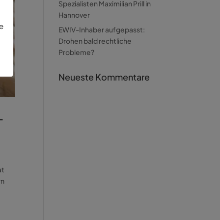
Spezialisten Maximilian Prill in
Hannover
ie
EWIV-Inhaber aufgepasst:
Drohen bald rechtliche
Probleme?
Neueste Kommentare
–
at
rn