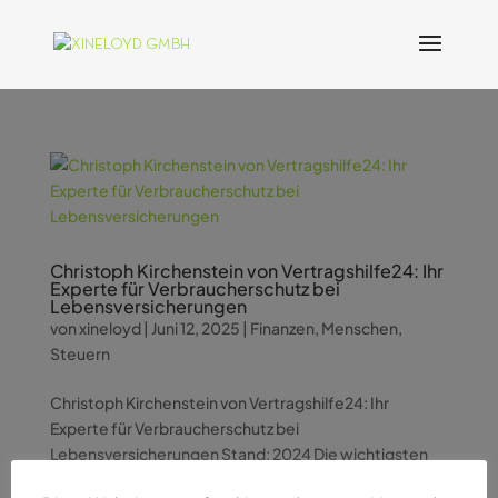
Christoph Kirchenstein von Vertragshilfe24: Ihr
Experte für Verbraucherschutz bei
Lebensversicherungen
von
xineloyd
|
Juni 12, 2025
|
Finanzen
,
Menschen
,
Steuern
Christoph Kirchenstein von Vertragshilfe24: Ihr
Experte für Verbraucherschutz bei
Lebensversicherungen Stand: 2024 Die wichtigsten
Fakten: Über 50.000 geprüfte Verträge seit