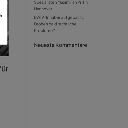
Spezialisten Maximilian Prill in
Hannover
ie
EWIV-Inhaber aufgepasst:
Drohen bald rechtliche
Probleme?
Neueste Kommentare
für