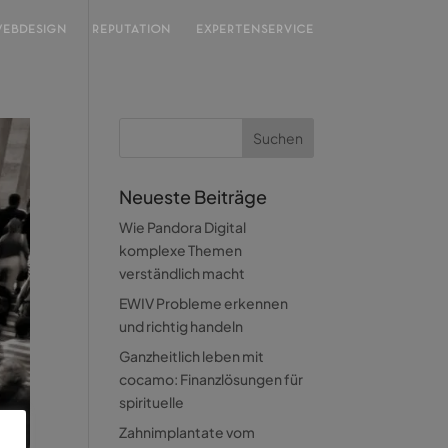
EBDESIGN
REPUTATION
EXPERTENSERVICE
Neueste Beiträge
Wie Pandora Digital
komplexe Themen
verständlich macht
EWIV Probleme erkennen
und richtig handeln
Ganzheitlich leben mit
cocamo: Finanzlösungen für
spirituelle
Zahnimplantate vom