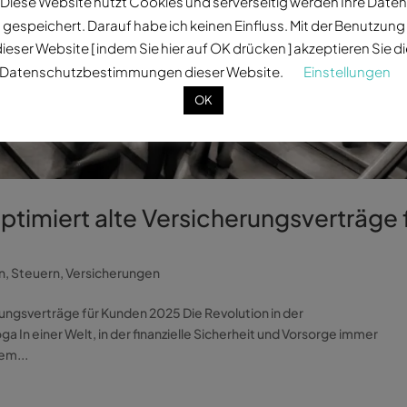
Diese Website nutzt Cookies und serverseitig werden Ihre Daten
gespeichert. Darauf habe ich keinen Einfluss. Mit der Benutzung
ieser Website [ indem Sie hier auf OK drücken ] akzeptieren Sie d
Datenschutzbestimmungen dieser Website.
Einstellungen
OK
ptimiert alte Versicherungsverträge 
n
,
Steuern
,
Versicherungen
rungsverträge für Kunden 2025 Die Revolution in der
 In einer Welt, in der finanzielle Sicherheit und Vorsorge immer
em...