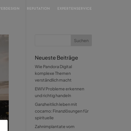
EBDESIGN
REPUTATION
EXPERTENSERVICE
Neueste Beiträge
Wie Pandora Digital
komplexe Themen
verständlich macht
EWIV Probleme erkennen
und richtig handeln
Ganzheitlich leben mit
cocamo: Finanzlösungen für
spirituelle
Zahnimplantate vom