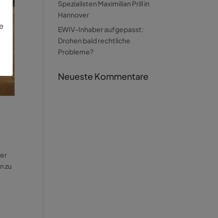
Spezialisten Maximilian Prill in
Hannover
ie
EWIV-Inhaber aufgepasst:
Drohen bald rechtliche
Probleme?
Neueste Kommentare
der
n zu