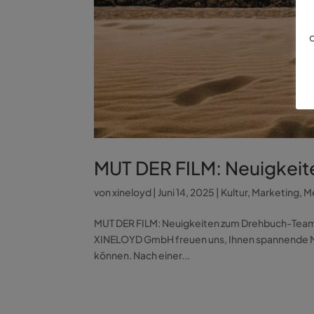
d
MUT DER FILM: Neuigkei
von
xineloyd
|
Juni 14, 2025
|
Kultur
,
Marketing
,
M
MUT DER FILM: Neuigkeiten zum Drehbuch-Team 2
XINELOYD GmbH freuen uns, Ihnen spannende Ne
können. Nach einer...