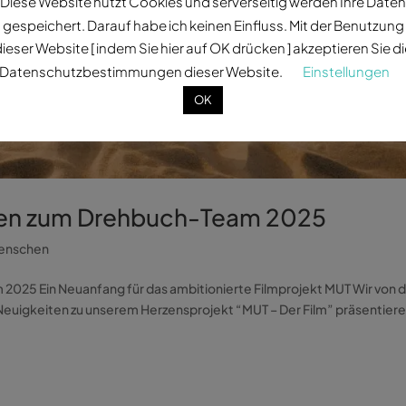
Diese Website nutzt Cookies und serverseitig werden Ihre Daten
gespeichert. Darauf habe ich keinen Einfluss. Mit der Benutzung
ieser Website [ indem Sie hier auf OK drücken ] akzeptieren Sie d
Datenschutzbestimmungen dieser Website.
Einstellungen
OK
ten zum Drehbuch-Team 2025
enschen
025 Ein Neuanfang für das ambitionierte Filmprojekt MUT Wir von 
uigkeiten zu unserem Herzensprojekt “MUT – Der Film” präsentiere