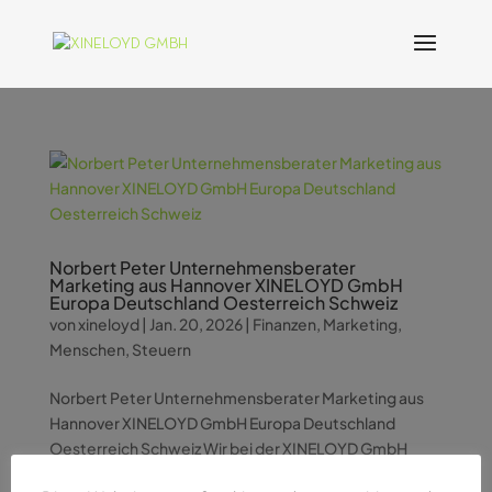
Norbert Peter Unternehmensberater
Marketing aus Hannover XINELOYD GmbH
Europa Deutschland Oesterreich Schweiz
von
xineloyd
|
Jan. 20, 2026
|
Finanzen
,
Marketing
,
Menschen
,
Steuern
Norbert Peter Unternehmensberater Marketing aus
Hannover XINELOYD GmbH Europa Deutschland
Oesterreich Schweiz Wir bei der XINELOYD GmbH
kennen die Herausforderungen moderner