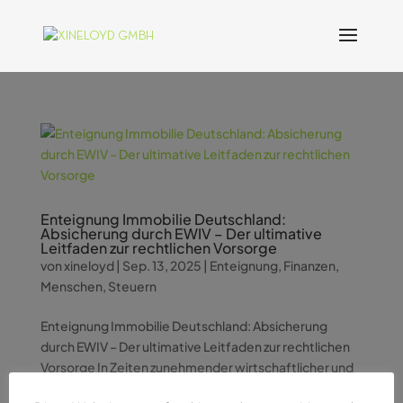
Enteignung Immobilie Deutschland:
Absicherung durch EWIV – Der ultimative
Leitfaden zur rechtlichen Vorsorge
von
xineloyd
|
Sep. 13, 2025
|
Enteignung
,
Finanzen
,
Menschen
,
Steuern
Enteignung Immobilie Deutschland: Absicherung
durch EWIV – Der ultimative Leitfaden zur rechtlichen
Vorsorge In Zeiten zunehmender wirtschaftlicher und
politischer Unsicherheit wächst die Sorge vieler