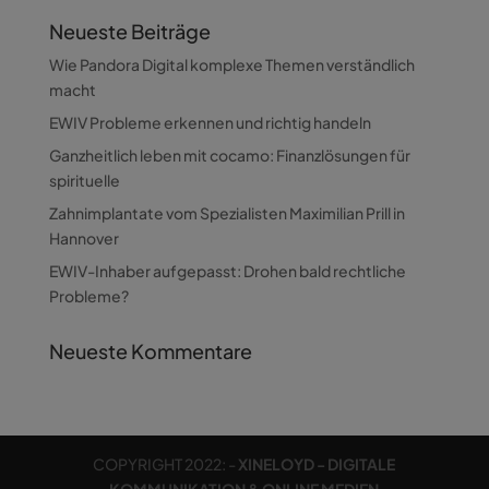
Neueste Beiträge
Wie Pandora Digital komplexe Themen verständlich
macht
EWIV Probleme erkennen und richtig handeln
Ganzheitlich leben mit cocamo: Finanzlösungen für
spirituelle
Zahnimplantate vom Spezialisten Maximilian Prill in
Hannover
EWIV-Inhaber aufgepasst: Drohen bald rechtliche
Probleme?
Neueste Kommentare
COPYRIGHT 2022: -
XINELOYD - DIGITALE