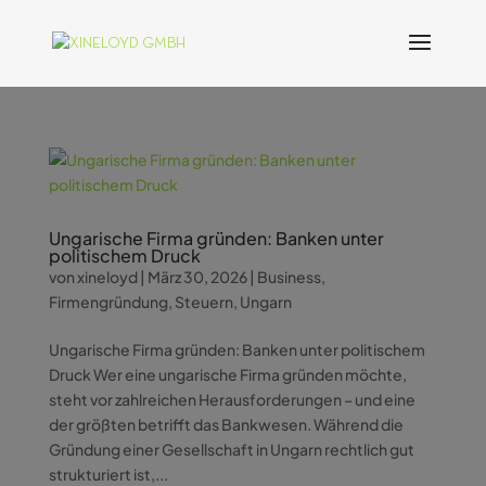
Ungarische Firma gründen: Banken unter
politischem Druck
von
xineloyd
|
März 30, 2026
|
Business
,
Firmengründung
,
Steuern
,
Ungarn
Ungarische Firma gründen: Banken unter politischem
Druck Wer eine ungarische Firma gründen möchte,
steht vor zahlreichen Herausforderungen – und eine
der größten betrifft das Bankwesen. Während die
Gründung einer Gesellschaft in Ungarn rechtlich gut
strukturiert ist,...