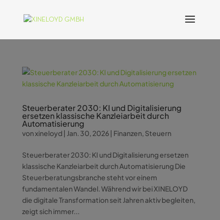
Steuerberater 2030: KI und Digitalisierung
ersetzen klassische Kanzleiarbeit durch
Automatisierung
von
xineloyd
|
Jan. 30, 2026
|
Finanzen
,
Steuern
Steuerberater 2030: KI und Digitalisierung ersetzen
klassische Kanzleiarbeit durch Automatisierung Die
Steuerberatungsbranche steht vor einem
fundamentalen Wandel. Während wir bei XINELOYD
die digitale Transformation seit Jahren aktiv begleiten,
zeigt sich immer...