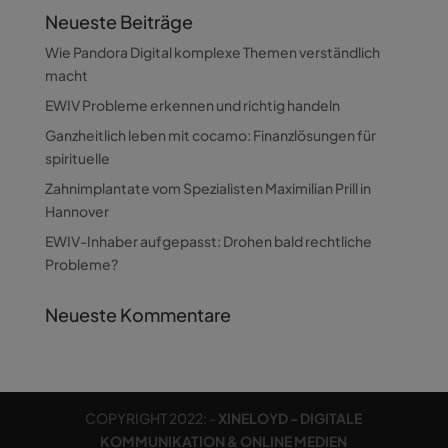
Neueste Beiträge
Wie Pandora Digital komplexe Themen verständlich
macht
EWIV Probleme erkennen und richtig handeln
Ganzheitlich leben mit cocamo: Finanzlösungen für
spirituelle
Zahnimplantate vom Spezialisten Maximilian Prill in
Hannover
EWIV-Inhaber aufgepasst: Drohen bald rechtliche
Probleme?
Neueste Kommentare
COPYRIGHT 2022: -
XINELOYD - DIGITALE
KOMMUNIKATION & ONLINE MEDIEN