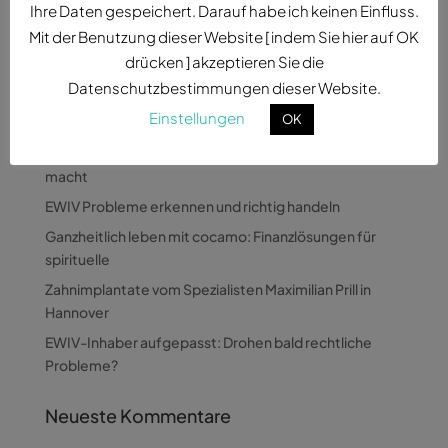
Ihre Daten gespeichert. Darauf habe ich keinen Einfluss.
Mit der Benutzung dieser Website [ indem Sie hier auf OK
drücken ] akzeptieren Sie die
Datenschutzbestimmungen dieser Website.
Einstellungen
OK
Neueste Beiträge
Wie Pandora Digital komplexe Themen verständlich
macht
EWIV Probleme erkennen und richtig handeln
Ganzheitlich leben mit cocamo: Finanzlösungen für
spirituelle
Zahnimplantate vom Spezialisten Maximilian Prill in
Hannover
EWIV-Inhaber aufgepasst: Drohen bald rechtliche
Probleme?
Neueste Kommentare