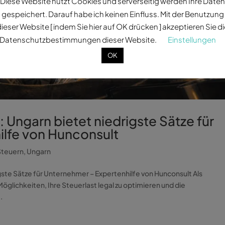
Diese Website nutzt Cookies und serverseitig werden Ihre Daten
gespeichert. Darauf habe ich keinen Einfluss. Mit der Benutzung
ieser Website [ indem Sie hier auf OK drücken ] akzeptieren Sie d
Datenschutzbestimmungen dieser Website.
Einstellungen
OK
Ungarn bietet niedrigste Sätze für
ilfe von Hunconsult
Steuern
,
Ungarn
ste Sätze für Unternehmer – Expertenhilfe von Hunconsult Als
öglichkeiten, Ihre Steuerlast legal zu optimieren und die
.