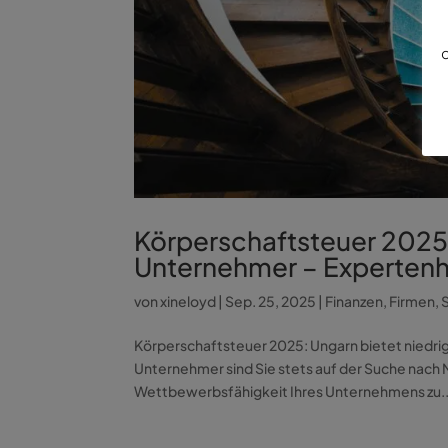
d
Körperschaftsteuer 2025: 
Unternehmer – Expertenh
von
xineloyd
|
Sep. 25, 2025
|
Finanzen
,
Firmen
,
Körperschaftsteuer 2025: Ungarn bietet niedrig
Unternehmer sind Sie stets auf der Suche nach M
Wettbewerbsfähigkeit Ihres Unternehmens zu..