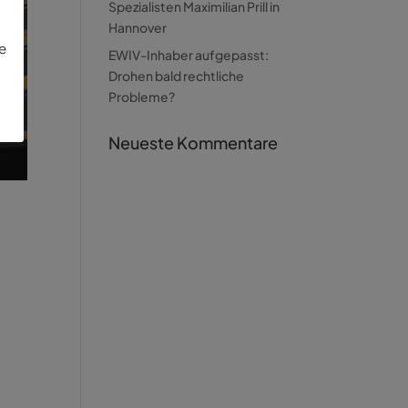
Spezialisten Maximilian Prill in
Hannover
ie
EWIV-Inhaber aufgepasst:
Drohen bald rechtliche
Probleme?
Neueste Kommentare