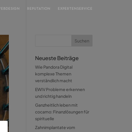
EBDESIGN
REPUTATION
EXPERTENSERVICE
Neueste Beiträge
Wie Pandora Digital
komplexe Themen
verständlich macht
EWIV Probleme erkennen
und richtig handeln
Ganzheitlich leben mit
cocamo: Finanzlösungen für
spirituelle
Zahnimplantate vom