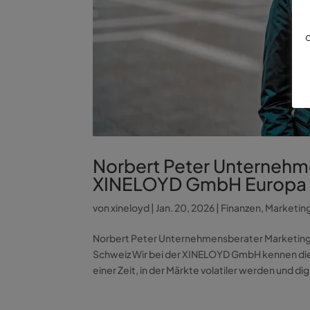
d
Norbert Peter Unternehm
XINELOYD GmbH Europa D
von
xineloyd
|
Jan. 20, 2026
|
Finanzen
,
Marketin
Norbert Peter Unternehmensberater Marketin
Schweiz Wir bei der XINELOYD GmbH kennen di
einer Zeit, in der Märkte volatiler werden und digi