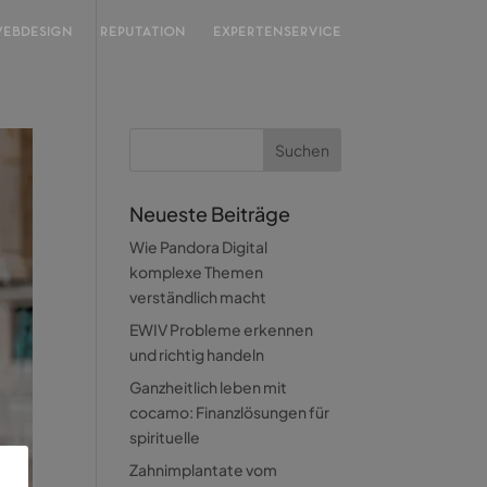
EBDESIGN
REPUTATION
EXPERTENSERVICE
Neueste Beiträge
Wie Pandora Digital
komplexe Themen
verständlich macht
EWIV Probleme erkennen
und richtig handeln
Ganzheitlich leben mit
cocamo: Finanzlösungen für
spirituelle
Zahnimplantate vom