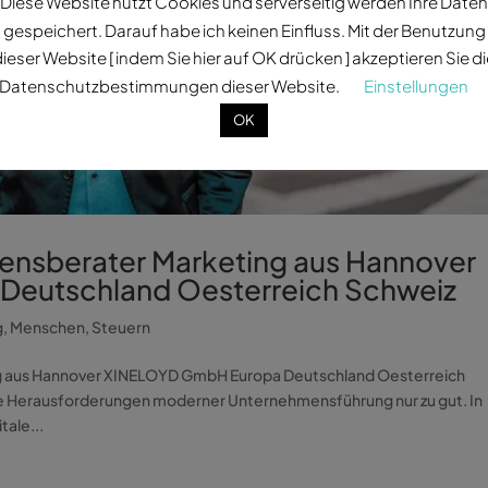
Diese Website nutzt Cookies und serverseitig werden Ihre Daten
gespeichert. Darauf habe ich keinen Einfluss. Mit der Benutzung
ieser Website [ indem Sie hier auf OK drücken ] akzeptieren Sie d
Datenschutzbestimmungen dieser Website.
Einstellungen
OK
ensberater Marketing aus Hannover
eutschland Oesterreich Schweiz
g
,
Menschen
,
Steuern
g aus Hannover XINELOYD GmbH Europa Deutschland Oesterreich
e Herausforderungen moderner Unternehmensführung nur zu gut. In
tale...