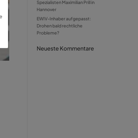
Spezialisten Maximilian Prill in
Hannover
ie
EWIV-Inhaber aufgepasst:
Drohen bald rechtliche
Probleme?
Neueste Kommentare