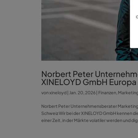
d
Norbert Peter Unternehm
XINELOYD GmbH Europa D
von
xineloyd
|
Jan. 20, 2026
|
Finanzen
,
Marketin
Norbert Peter Unternehmensberater Marketin
Schweiz Wir bei der XINELOYD GmbH kennen di
einer Zeit, in der Märkte volatiler werden und digi