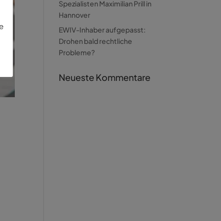
Spezialisten Maximilian Prill in
Hannover
ie
EWIV-Inhaber aufgepasst:
Drohen bald rechtliche
Probleme?
Neueste Kommentare