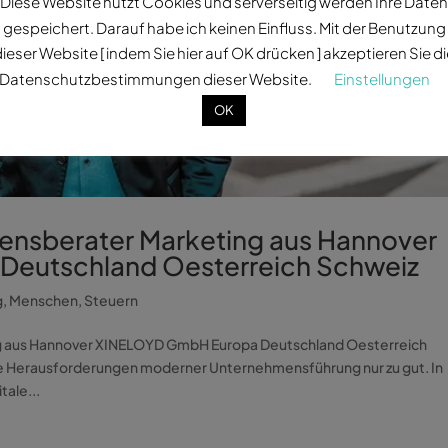
Diese Website nutzt Cookies und serverseitig werden Ihre Daten
gespeichert. Darauf habe ich keinen Einfluss. Mit der Benutzung
ieser Website [ indem Sie hier auf OK drücken ] akzeptieren Sie d
Datenschutzbestimmungen dieser Website.
Einstellungen
OK
ensberater Marketing aus Hannover
eutschland Oesterreich Schweiz
g
,
Menschen
,
Steuern
g aus Hannover XINELOYD GmbH Europa Deutschland Oesterreich
e Herausforderungen moderner Unternehmensführung nur zu gut. In
tale...