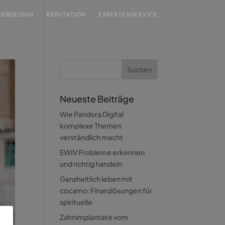
EBDESIGN
REPUTATION
EXPERTENSERVICE
Neueste Beiträge
Wie Pandora Digital
komplexe Themen
verständlich macht
EWIV Probleme erkennen
und richtig handeln
Ganzheitlich leben mit
cocamo: Finanzlösungen für
spirituelle
Zahnimplantate vom