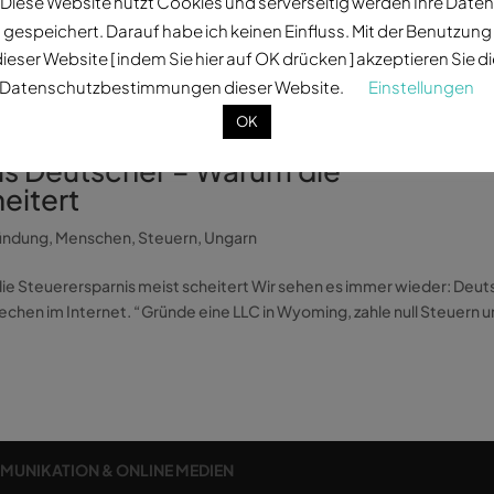
Diese Website nutzt Cookies und serverseitig werden Ihre Daten
gespeichert. Darauf habe ich keinen Einfluss. Mit der Benutzung
ieser Website [ indem Sie hier auf OK drücken ] akzeptieren Sie d
Datenschutzbestimmungen dieser Website.
Einstellungen
OK
ls Deutscher – Warum die
eitert
ündung
,
Menschen
,
Steuern
,
Ungarn
ie Steuerersparnis meist scheitert Wir sehen es immer wieder: Deu
hen im Internet. “Gründe eine LLC in Wyoming, zahle null Steuern 
MMUNIKATION & ONLINE MEDIEN