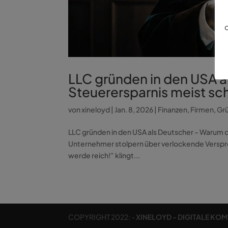
d
LLC gründen in den USA a
Steuerersparnis meist sch
von
xineloyd
|
Jan. 8, 2026
|
Finanzen
,
Firmen
,
Gr
LLC gründen in den USA als Deutscher – Warum d
Unternehmer stolpern über verlockende Versprec
werde reich!” klingt...
COPYRIGHT 2022: -
XINELOYD - DIGITALE KO