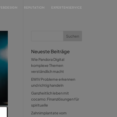
EBDESIGN
REPUTATION
EXPERTENSERVICE
Neueste Beiträge
Wie Pandora Digital
komplexe Themen
verständlich macht
EWIV Probleme erkennen
und richtig handeln
Ganzheitlich leben mit
cocamo: Finanzlösungen für
spirituelle
Zahnimplantate vom