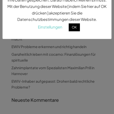
Mit der Benutzung dieser Website [ indem Sie hier auf OK
drücken ] akzeptieren Sie die
Datenschutzbestimmungen dieser Website.
Neueste Beiträge
Einstellungen
OK
Wie Pandora Digital komplexe Themen verständlich
macht
EWIV Probleme erkennen und richtig handeln
Ganzheitlich leben mit cocamo: Finanzlösungen für
spirituelle
Zahnimplantate vom Spezialisten Maximilian Prill in
Hannover
EWIV-Inhaber aufgepasst: Drohen bald rechtliche
Probleme?
Neueste Kommentare