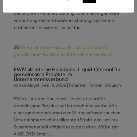
Als Unternehmer in Deutschland stehen wir vor einer
besonderen Herausforderung: Während Angestellte
von umfangreichen Sozialversicherungssystemen
profitieren, müssen wir selbst für...
EWIV als interne Hausbank: Liquiditätspool für
gemeinsame Projekte im
Unternehmensverbund
von
xineloyd
|
Feb. 6, 2026
|
Finanzen
,
Firmen
,
Steuern
EWIV als interne Hausbank: Liquiditätspool für
gemeinsame Projekte im Unternehmensverbund In
einer zunehmend vernetzten Wirtschaftswelt suchen
Unternehmen nach intelligenten Strukturen, um ihre
Zusammenarbeit effizienter zu gestalten. Wir bei der
XINELOYD GmbH...