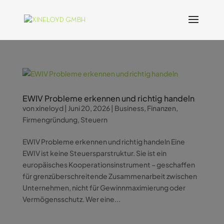
EWIV Probleme erkennen und richtig handeln
von
xineloyd
|
Juni 20, 2026
|
Business
,
Finanzen
,
Firmengründung
,
Steuern
EWIV Probleme erkennen und richtig handeln Eine
EWIV ist keine Steuersparstruktur. Sie ist ein
europäisches Kooperationsinstrument – geschaffen
für grenzüberschreitende Zusammenarbeit zwischen
Unternehmen, nicht für Gewinnmaximierung oder
Vermögensschutz. Wer eine...