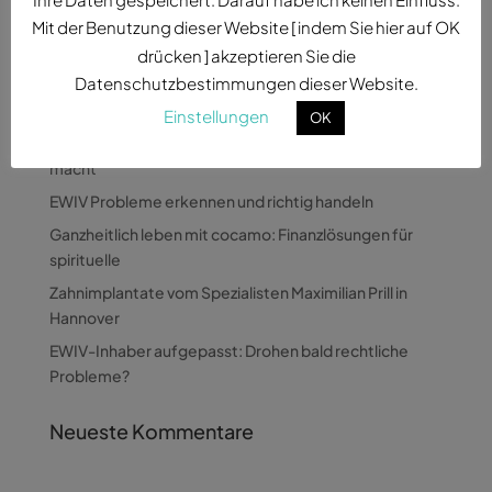
Mit der Benutzung dieser Website [ indem Sie hier auf OK
drücken ] akzeptieren Sie die
Datenschutzbestimmungen dieser Website.
Neueste Beiträge
Einstellungen
OK
Wie Pandora Digital komplexe Themen verständlich
macht
EWIV Probleme erkennen und richtig handeln
Ganzheitlich leben mit cocamo: Finanzlösungen für
spirituelle
Zahnimplantate vom Spezialisten Maximilian Prill in
Hannover
EWIV-Inhaber aufgepasst: Drohen bald rechtliche
Probleme?
Neueste Kommentare