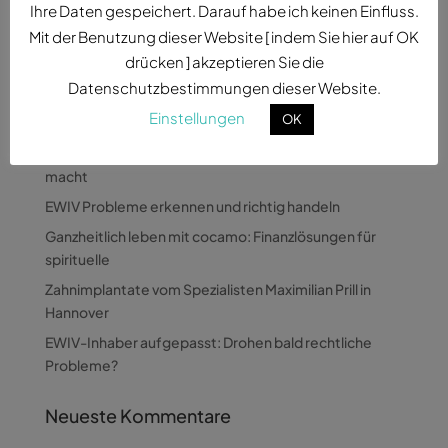
Ihre Daten gespeichert. Darauf habe ich keinen Einfluss.
Mit der Benutzung dieser Website [ indem Sie hier auf OK
drücken ] akzeptieren Sie die
Datenschutzbestimmungen dieser Website.
Einstellungen
OK
Neueste Beiträge
Wie Pandora Digital komplexe Themen verständlich
macht
EWIV Probleme erkennen und richtig handeln
Ganzheitlich leben mit cocamo: Finanzlösungen für
spirituelle
Zahnimplantate vom Spezialisten Maximilian Prill in
Hannover
EWIV-Inhaber aufgepasst: Drohen bald rechtliche
Probleme?
Neueste Kommentare