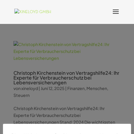
Christoph Kirchenstein von Vertragshilfe24: Ihr
Experte für Verbraucherschutz bei
Lebensversicherungen
von
xineloyd
|
Juni 12, 2025
|
Finanzen
,
Menschen
,
Steuern
Christoph Kirchenstein von Vertragshilfe24: Ihr
Experte für Verbraucherschutz bei
Lebensversicherungen Stand: 2024 Die wichtigsten
Fakten: Über 50.000 geprüfte Verträge seit