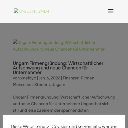
Ungarn Firmengründung: Wirtschaftlicher
Aufschwung und neue Chancen für
Unternehmer
von
xineloyd
|
Jan. 6, 2026
|
Finanzen
,
Firmen
,
Menschen
,
Steuern
,
Ungarn
Ungarn Firmengründung: Wirtschaftlicher Aufschwung
und neue Chancen für Unternehmer Ungarn hat sich
still und leise zu einem der spannendsten
Wirtschaftsstandorte in Mitteleuropa entwickelt.
Während viele noch alte Vorurteile im Kopf haben,
Diese Website nutzt Cookies und serverseitig werden