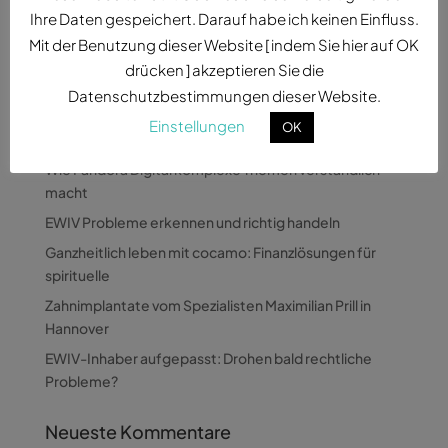
erleben wir vor Ort eine...
Ihre Daten gespeichert. Darauf habe ich keinen Einfluss.
Mit der Benutzung dieser Website [ indem Sie hier auf OK
drücken ] akzeptieren Sie die
Datenschutzbestimmungen dieser Website.
Einstellungen
OK
Neueste Beiträge
Wie Pandora Digital komplexe Themen verständlich
macht
EWIV Probleme erkennen und richtig handeln
Ganzheitlich leben mit cocamo: Finanzlösungen für
spirituelle
Zahnimplantate vom Spezialisten Maximilian Prill in
Hannover
EWIV-Inhaber aufgepasst: Drohen bald rechtliche
Probleme?
Neueste Kommentare