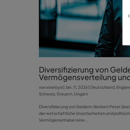
d
Diversifizierung von Geld
Vermögensverteilung und f
von
xineloyd
|
Jan. 11, 2026
|
Deutschland
,
Englan
Schweiz
,
Steuern
,
Ungarn
Diversifizierung von Geldern: Norbert Peter über 
der wirtschaftliche Unsicherheiten und politisch
Vermögensinhaber eine...