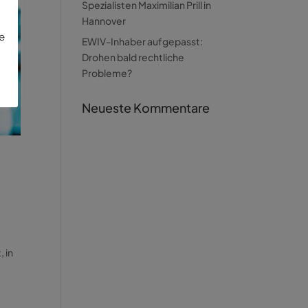
Spezialisten Maximilian Prill in
Hannover
ie
EWIV-Inhaber aufgepasst:
Drohen bald rechtliche
Probleme?
Neueste Kommentare
, in