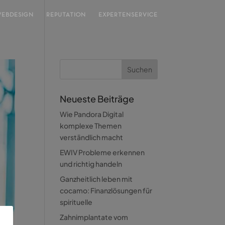
EBDESIGN
REPUTATION
EXPERTENSERVICE
Neueste Beiträge
Wie Pandora Digital
komplexe Themen
verständlich macht
EWIV Probleme erkennen
und richtig handeln
Ganzheitlich leben mit
cocamo: Finanzlösungen für
spirituelle
Zahnimplantate vom