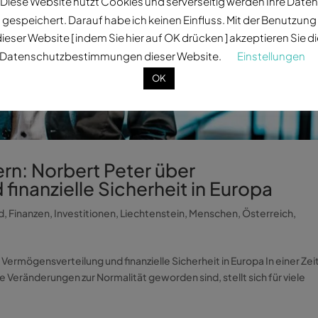
Diese Website nutzt Cookies und serverseitig werden Ihre Daten
gespeichert. Darauf habe ich keinen Einfluss. Mit der Benutzung
ieser Website [ indem Sie hier auf OK drücken ] akzeptieren Sie d
Datenschutzbestimmungen dieser Website.
Einstellungen
OK
ern: Norbert Peter über
inanzielle Sicherheit in Europa
d
,
Finanzen
,
Investitionen
,
Liechtenstein
,
Menschen
,
Österreich
,
Vermögensverteilung und finanzielle Sicherheit in Europa In einer Zeit
e Veränderungen zur Normalität geworden sind, stellt sich für viele