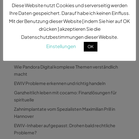
Unsicherheiten und politische Veränderungen zur
Diese Website nutzt Cookies und serverseitig werden
Normalität geworden sind, stellt sich für viele
Ihre Daten gespeichert. Darauf habe ich keinen Einfluss.
Vermögensinhaber eine...
Mit der Benutzung dieser Website [ indem Sie hier auf OK
drücken ] akzeptieren Sie die
Datenschutzbestimmungen dieser Website.
Einstellungen
OK
Neueste Beiträge
Wie Pandora Digital komplexe Themen verständlich
macht
EWIV Probleme erkennen und richtig handeln
Ganzheitlich leben mit cocamo: Finanzlösungen für
spirituelle
Zahnimplantate vom Spezialisten Maximilian Prill in
Hannover
EWIV-Inhaber aufgepasst: Drohen bald rechtliche
Probleme?