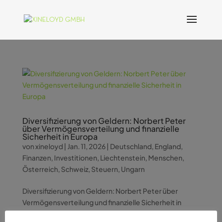
Diversifizierung von Geldern: Norbert Peter
über Vermögensverteilung und finanzielle
Sicherheit in Europa
von
xineloyd
|
Jan. 11, 2026
|
Deutschland
,
England
,
Finanzen
,
Investitionen
,
Liechtenstein
,
Menschen
,
Österreich
,
Schweiz
,
Steuern
,
Ungarn
Diversifizierung von Geldern: Norbert Peter über
Vermögensverteilung und finanzielle Sicherheit in
Europa In einer Zeit, in der wirtschaftliche