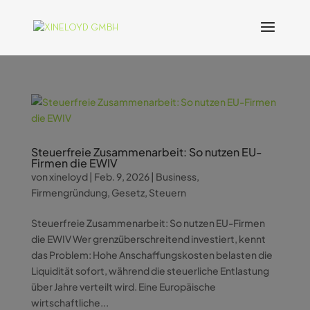
Steuerfreie Zusammenarbeit: So nutzen EU-
Firmen die EWIV
von
xineloyd
|
Feb. 9, 2026
|
Business
,
Firmengründung
,
Gesetz
,
Steuern
Steuerfreie Zusammenarbeit: So nutzen EU-Firmen
die EWIV Wer grenzüberschreitend investiert, kennt
das Problem: Hohe Anschaffungskosten belasten die
Liquidität sofort, während die steuerliche Entlastung
über Jahre verteilt wird. Eine Europäische
wirtschaftliche...