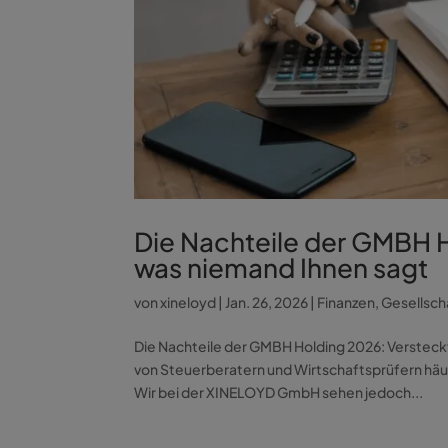
Die Nachteile der GMBH H
was niemand Ihnen sagt
von
xineloyd
|
Jan. 26, 2026
|
Finanzen
,
Gesellsch
Die Nachteile der GMBH Holding 2026: Versteck
von Steuerberatern und Wirtschaftsprüfern häu
Wir bei der XINELOYD GmbH sehen jedoch...