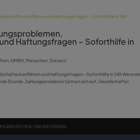
lungsproblemen,
und Haftungsfragen – Soforthilfe in
ften
,
GMBH
,
Menschen
,
Steuern
chafterkonflikten und Haftungsfragen – Soforthilfe in 24h Wenn ei
 jede Stunde. Zahlungsprobleme türmen sich auf, Gesellschafter
MMUNIKATION & ONLINE MEDIEN