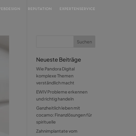
EBDESIGN
REPUTATION
EXPERTENSERVICE
Neueste Beiträge
Wie Pandora Digital
komplexe Themen
verständlich macht
EWIV Probleme erkennen
und richtig handeln
Ganzheitlich leben mit
cocamo: Finanzlösungen für
spirituelle
Zahnimplantate vom