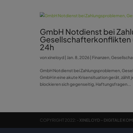
GmbH Notdienst bei Zah
Gesellschafterkonflikten 
24h
von
xineloyd
|
Jan. 8, 2026
|
Finanzen
,
Gesellscha
GmbH Notdienst bei Zahlungsproblemen, Gesells
GmbH in eine akute Krisensituation gerät, zählt
blockieren sich gegenseitig, Haftungsfragen...
COPYRIGHT 2022: -
XINELOYD - DIGITALE KO