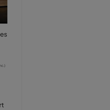
les
nc.)
rt