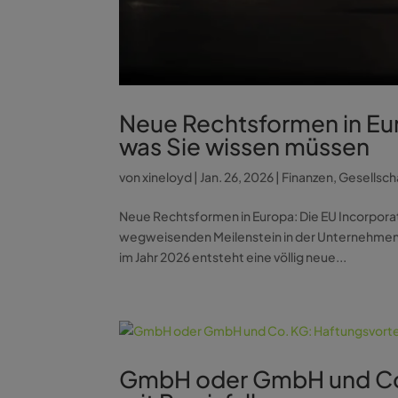
Neue Rechtsformen in Eur
was Sie wissen müssen
von
xineloyd
|
Jan. 26, 2026
|
Finanzen
,
Gesellsch
Neue Rechtsformen in Europa: Die EU Incorporat
wegweisenden Meilenstein in der Unternehmensl
im Jahr 2026 entsteht eine völlig neue...
GmbH oder GmbH und Co. 