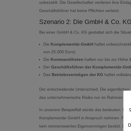
unbezahlt. Die Gesellschafter verlieren ihre Einl
Geschäftsführer hat keine Pflichten verletzt.
Szenario 2: Die GmbH & Co. K
Bei einer GmbH & Co. KG gestaltet sich die Situa
Die
Komplementär-GmbH
haftet unbeschränkt
von 25.000 Euro)
Die
Kommanditisten
haften nur bis zur Höhe i
Der
Geschäftsführer der Komplementär-Gm
Das
Betriebsvermögen der KG
haftet vollstän
Der entscheidende Unterschied: Die eigentlichen
das unternehmerische Risiko nur im Rahmen ihrer
In unserem Beispielfall würde das bedeuten: Die
Komplementär-GmbH in Anspruch nehmen. Praktisc
D
kein nennenswertes Eigenvermögen besitzt. Die K