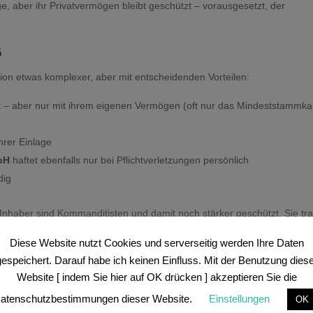
age, aber ihr Privatvermögen bleibt geschützt – vorausgesetzt, der
G
tion etwas komplexer, aber mit entscheidenden Vorteilen:
 – aber nur mit ihrem eigenen Vermögen (oft nur das Mindeststammkap
hrer Einlage
bH
haftet ebenfalls nur bei Pflichtverletzungen persönlich
dig
 Inhaber sind Kommanditisten und damit noch stärker geschützt. Sie tr
 vereinbarten Einlage.
Diese Website nutzt Cookies und serverseitig werden Ihre Daten
gespeichert. Darauf habe ich keinen Einfluss. Mit der Benutzung diese
 Gläubiger können auf das Vermögen der KG zugreifen und theoretisch 
Website [ indem Sie hier auf OK drücken ] akzeptieren Sie die
h führt das aber nur zu weiteren 25.000 Euro, da die GmbH in der 
atenschutzbestimmungen dieser Website.
Einstellungen
OK
ommanditisten verlieren maximal ihre Einlage – ihr übriges