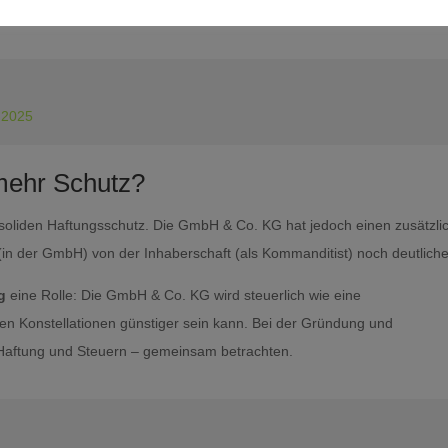
 2025
mehr Schutz?
 soliden Haftungsschutz. Die GmbH & Co. KG hat jedoch einen zusätzli
s (in der GmbH) von der Inhaberschaft (als Kommanditist) noch deutliche
g
eine Rolle: Die GmbH & Co. KG wird steuerlich wie eine
en Konstellationen günstiger sein kann. Bei der Gründung und
– Haftung und Steuern – gemeinsam betrachten.