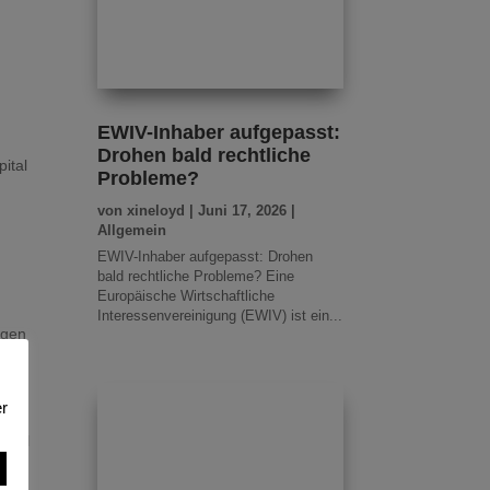
EWIV-Inhaber aufgepasst:
Drohen bald rechtliche
ital
Probleme?
von
xineloyd
|
Juni 17, 2026
|
Allgemein
EWIV-Inhaber aufgepasst: Drohen
bald rechtliche Probleme? Eine
Europäische Wirtschaftliche
Interessenvereinigung (EWIV) ist ein...
agen
r
die
Regel