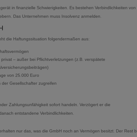
 gerät in finanzielle Schwierigkeiten. Es bestehen Verbindlichkeiten von
gebern. Das Unternehmen muss Insolvenz anmelden.
bH
ht die Haftungssituation folgendermaßen aus:
chaftsvermögen
 privat – außer bei Pflichtverletzungen (z.B. verspätete
lversicherungsbeiträgen)
lage von 25.000 Euro
 der Gesellschafter zugreifen
der Zahlungsunfähigkeit sofort handeln. Verzögert er die
 danach entstandene Verbindlichkeiten.
 erhalten nur das, was die GmbH noch an Vermögen besitzt. Der Rest bl