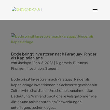
Bode bringt Investoren nach Paraguay: Rinder
als Kapitalanlage
von
xineloyd
|
Feb. 8, 2026
|
Allgemein
,
Business
,
Finanzen
,
investition
,
Steuern
Bode bringt Investoren nach Paraguay: Rinder als
Kapitalanlage Investitionen in Sachwerte gewinnen in
Zeiten wirtschaftlicher Unsicherheit zunehmend an
Bedeutung. Während traditionelle Anlageformen wie
Aktien und Anleihen starken Schwankungen
unterliegen, suchen kluge...