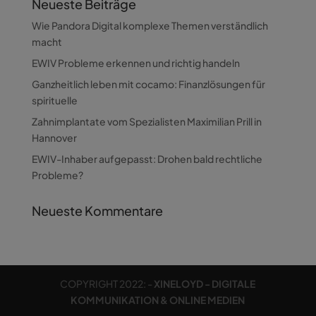
Neueste Beiträge
Wie Pandora Digital komplexe Themen verständlich
macht
EWIV Probleme erkennen und richtig handeln
Ganzheitlich leben mit cocamo: Finanzlösungen für
spirituelle
Zahnimplantate vom Spezialisten Maximilian Prill in
Hannover
EWIV-Inhaber aufgepasst: Drohen bald rechtliche
Probleme?
Neueste Kommentare
COPYRIGHT 2022: -
XINELOYD - DIGITALE
KOMMUNIKATION & ONLINE MEDIEN