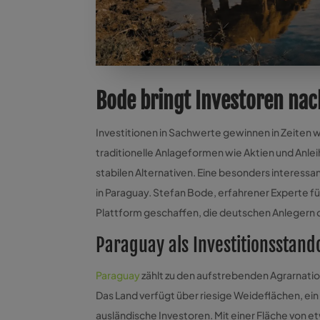
Bode bringt Investoren nac
Investitionen in Sachwerte gewinnen in Zeiten
traditionelle Anlageformen wie Aktien und Anl
stabilen Alternativen. Eine besonders interessan
in Paraguay. Stefan Bode, erfahrener Experte f
Plattform geschaffen, die deutschen Anlegern 
Paraguay als Investitionsstand
Paraguay
zählt zu den aufstrebenden Agrarnatio
Das Land verfügt über riesige Weideflächen, ei
ausländische Investoren. Mit einer Fläche von 