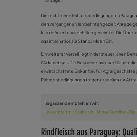
Die rechtlichen Rahmenbedingungen in Paraguay s
den vergangenen Jahrzehnten gezielt Anreize g
klar definiert und rechtlich geschützt. Die Übe
das internationale Standards erfüllt.
Ein weiterer Vorteil liegt in der steuerlichen B
Südamerikas. Die Einkommensteuer für natürlich
erwirtschaftete Einkünfte. Für Agrargeschäfte 
Rahmenbedingungen tragen erheblich zur Attrakt
Ergänzend empfehlen wir:
Investition mit Stabilität: Rinder Rendite – Die
Rindfleisch aus Paraguay: Qual