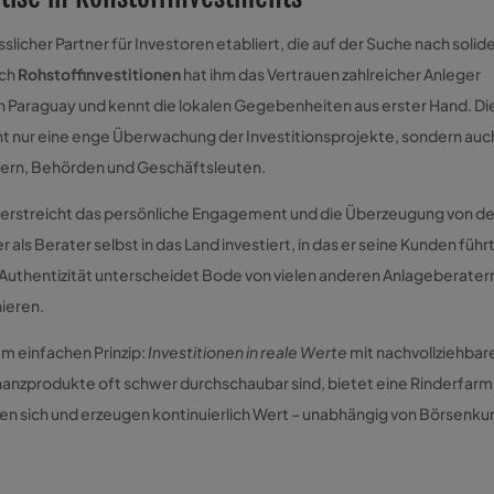
slicher Partner für Investoren etabliert, die auf der Suche nach solid
ich
Rohstoffinvestitionen
hat ihm das Vertrauen zahlreicher Anleger
 in Paraguay und kennt die lokalen Gegebenheiten aus erster Hand. D
t nur eine enge Überwachung der Investitionsprojekte, sondern auc
tnern, Behörden und Geschäftsleuten.
terstreicht das persönliche Engagement und die Überzeugung von de
ls Berater selbst in das Land investiert, in das er seine Kunden führt
e Authentizität unterscheidet Bode von vielen anderen Anlageberater
nieren.
em einfachen Prinzip:
Investitionen in reale Werte
mit nachvollziehbar
anzprodukte oft schwer durchschaubar sind, bietet eine Rinderfarm
en sich und erzeugen kontinuierlich Wert – unabhängig von Börsenku