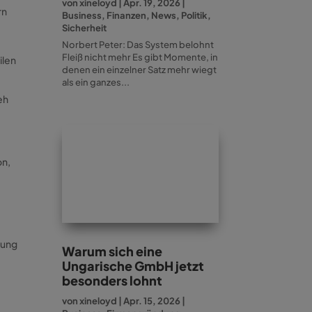
von
xineloyd
|
Apr. 19, 2026
|
rn
Business
,
Finanzen
,
News
,
Politik
,
Sicherheit
Norbert Peter: Das System belohnt
Fleiß nicht mehr Es gibt Momente, in
ilen
denen ein einzelner Satz mehr wiegt
als ein ganzes...
eh
on,
rung
Warum sich eine
Ungarische GmbH jetzt
besonders lohnt
von
xineloyd
|
Apr. 15, 2026
|