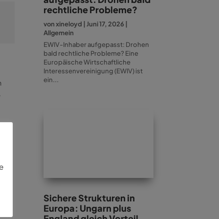
rechtliche Probleme?
von
xineloyd
|
Juni 17, 2026
|
Allgemein
EWIV-Inhaber aufgepasst: Drohen
bald rechtliche Probleme? Eine
Europäische Wirtschaftliche
Interessenvereinigung (EWIV) ist
ein...
n
r
und
ie
Sichere Strukturen in
e
Europa: Ungarn plus
England gleich Vorteil