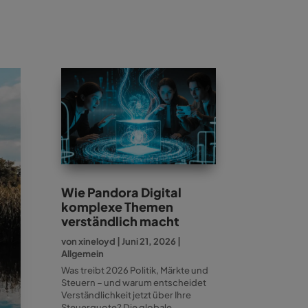
Wie Pandora Digital
komplexe Themen
verständlich macht
von
xineloyd
|
Juni 21, 2026
|
Allgemein
Was treibt 2026 Politik, Märkte und
Steuern – und warum entscheidet
Verständlichkeit jetzt über Ihre
Steuerquote? Die globale...