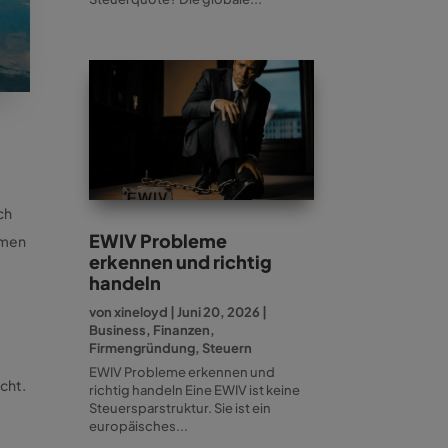
ch
EWIV Probleme
armen
erkennen und richtig
handeln
von
xineloyd
|
Juni 20, 2026
|
Business
,
Finanzen
,
Firmengründung
,
Steuern
EWIV Probleme erkennen und
cht.
richtig handeln Eine EWIV ist keine
Steuersparstruktur. Sie ist ein
europäisches...