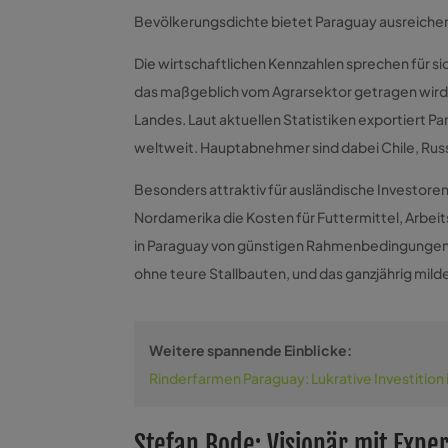
Bevölkerungsdichte bietet Paraguay ausreichen
Die wirtschaftlichen Kennzahlen sprechen für si
das maßgeblich vom Agrarsektor getragen wird
Landes. Laut aktuellen Statistiken exportiert P
weltweit. Hauptabnehmer sind dabei Chile, Rus
Besonders attraktiv für ausländische Investore
Nordamerika die Kosten für Futtermittel, Arbeit
in Paraguay von günstigen Rahmenbedingungen.
ohne teure Stallbauten, und das ganzjährig milde
Weitere spannende Einblicke:
Rinderfarmen Paraguay: Lukrative Investition
Stefan Bode: Visionär mit Expe