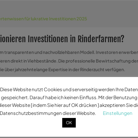
rtenwissen für lukrative Investitionen 2025
ionieren Investitionen in Rinderfarmen?
em transparenten und nachvollziehbaren Modell. Investoren erwerbe
ieren direkt in Viehbestände. Die professionelle Bewirtschaftung de
e über jahrzehntelange Expertise in der Rinderzucht verfügen.
ndflächen erwerben, die für die Rinderzucht genutzt werden. Die
Diese Website nutzt Cookies und serverseitig werden Ihre Daten
n Vergleich äußerst attraktiv.
gespeichert. Darauf habe ich keinen Einfluss. Mit der Benutzung
ermöglichen eine Beteiligung an der Wertsteigerung durch Wachstum 
ieser Website [ indem Sie hier auf OK drücken ] akzeptieren Sie d
Datenschutzbestimmungen dieser Website.
Einstellungen
chender Infrastruktur bilden die Grundlage für eine effiziente
OK
nt vor Ort garantiert optimale Aufzuchtbedingungen und maximal