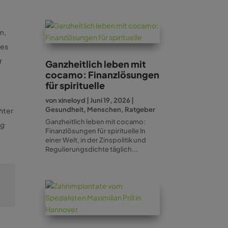
m,
des
r
Ganzheitlich leben mit
cocamo: Finanzlösungen
für spirituelle
von
xineloyd
|
Juni 19, 2026
|
Gesundheit
,
Menschen
,
Ratgeber
chter
Ganzheitlich leben mit cocamo:
ng
Finanzlösungen für spirituelle In
einer Welt, in der Zinspolitik und
Regulierungsdichte täglich...