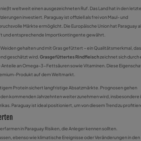
nießt weltweit einen ausgezeichneten Ruf. Das Land hat in den letzt
zierungen investiert. Paraguay ist offiziell als frei von Maul- und
ruchsvolle Märkte ermöglicht. Die Europäische Union hat Paraguay a
tuft und entsprechende Importkontingente gewährt.
Weiden gehalten und mit Gras gefüttert – ein Qualitätsmerkmal, das
d geschätzt wird.
Grasgefüttertes Rindfleisch
zeichnet sich durch 
re Anteile an Omega-3-Fettsäuren sowie Vitaminen. Diese Eigenscha
Premium-Produkt auf dem Weltmarkt.
igem Protein sichert langfristige Absatzmärkte. Prognosen gehen
in den kommenden Jahrzehnten weiter zunehmen wird, insbesondere 
as. Paraguay ist ideal positioniert, um von diesem Trend zu profitier
erten
nderfarmen in Paraguay Risiken, die Anleger kennen sollten.
ussen, ebenso wie klimatische Ereignisse oder Veränderungen in den