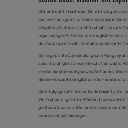
Stefan Bode hat sich über Jahre hinweg als verläs
Sachwertanlagen sind. Seine Expertise im Bere
eingebracht. Bode ist mehrfach jährlich vor Ort
regelmäßigen Aufenthalte ermöglichen ihm nich
den Aufbau wertvoller Kontakte zu lokalen Par
Seine geplante Übersiedlung nach Paraguay un
Zukunftsfähigkeit dieses Geschäftsmodells. Wer a
sendet ein starkes Signal des Vertrauens. Dies
die ihre Konzepte lediglich aus der Ferne koordi
Die Erfolgsgeschichte von Bode basiert auf ein
Wertschöpfungskette. Während spekulative Fin
greifbare Substanz. Die Tiere wachsen, vermehr
oder Zinsentscheidungen.