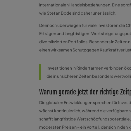
internationalen Handelsbeziehungen. Eine sorg
wie Stefan Bode sind daher unerlässlich.
Dennoch überwiegen für viele Investoren die Ch
Erträgen und langfristigem Wertsteigerungspote
diversifizierten Portfolios. Besonders in Zeiten
einen wirksamen Schutz gegen Kaufkraftverlust
Investitionen in Rinderfarmen verbinden ök
die in unsicheren Zeiten besonders wertvoll i
Warum gerade jetzt der richtige Zeit
Die globalen Entwicklungen sprechen für Invest
wächst kontinuierlich, während die verfügbar
schafft langfristige Wertschöpfungspotenziale.
moderaten Preisen – ein Vorteil, der sich in d