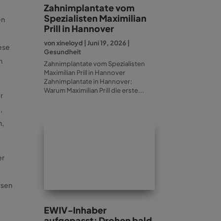
Zahnimplantate vom
Spezialisten Maximilian
en
Prill in Hannover
von
xineloyd
|
Juni 19, 2026
|
iese
Gesundheit
h
Zahnimplantate vom Spezialisten
Maximilian Prill in Hannover
Zahnimplantate in Hannover:
Warum Maximilian Prill die erste...
r
,
n,
er
rsen
EWIV-Inhaber
aufgepasst: Drohen bald