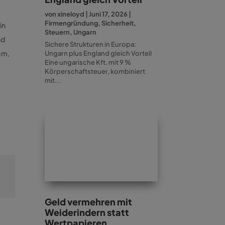
von
xineloyd
|
Juni 17, 2026
|
Firmengründung
,
Sicherheit
,
in
Steuern
,
Ungarn
nd
Sichere Strukturen in Europa:
em,
Ungarn plus England gleich Vorteil
Eine ungarische Kft. mit 9 %
Körperschaftsteuer, kombiniert
mit...
Geld vermehren mit
Weiderindern statt
Wertpapieren