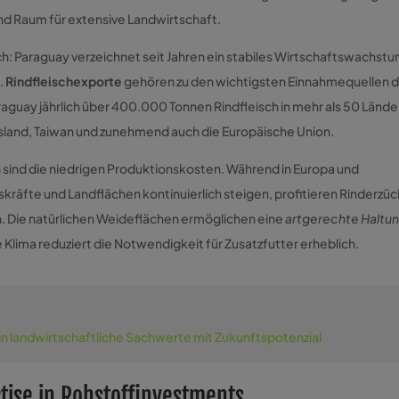
d Raum für extensive Landwirtschaft.
ch: Paraguay verzeichnet seit Jahren ein stabiles Wirtschaftswachstu
.
Rindfleischexporte
gehören zu den wichtigsten Einnahmequellen 
araguay jährlich über 400.000 Tonnen Rindfleisch in mehr als 50 Lände
sland, Taiwan und zunehmend auch die Europäische Union.
n sind die niedrigen Produktionskosten. Während in Europa und
skräfte und Landflächen kontinuierlich steigen, profitieren Rinderzü
 Die natürlichen Weideflächen ermöglichen eine
artgerechte Haltu
 Klima reduziert die Notwendigkeit für Zusatzfutter erheblich.
 in landwirtschaftliche Sachwerte mit Zukunftspotenzial
rtise in Rohstoffinvestments