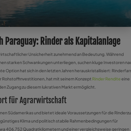
h Paraguay: Rinder als Kapitalanlage
 wirtschaftlicher Unsicherheit zunehmend an Bedeutung. Während
eihen starken Schwankungen unterliegen, suchen kluge Investoren na
te Option hat sich in den letzten Jahren herauskristallisiert: Rinderf
ür Rohstoffinvestitionen, hat mit seinem Konzept
Rinder Rendite
eine
den Zugang zu diesem lukrativen Markt ermöglicht.
ort für Agrarwirtschaft
nen Südamerikas und bietet ideale Voraussetzungen für die Rinderzu
n günstiges Klima und politisch stabile Rahmenbedingungen für
etwa 406.752 Quadratkilometern und einer vergleichsweise geringen