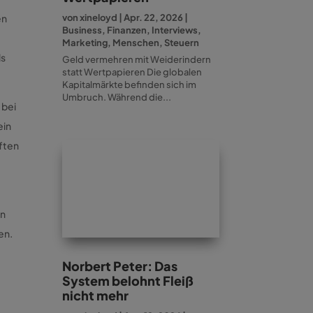
en
von
xineloyd
|
Apr. 22, 2026
|
Business
,
Finanzen
,
Interviews
,
Marketing
,
Menschen
,
Steuern
ls
Geld vermehren mit Weiderindern
statt Wertpapieren Die globalen
Kapitalmärkte befinden sich im
Umbruch. Während die...
 bei
ein
ften
in
en.
Norbert Peter: Das
System belohnt Fleiß
nicht mehr