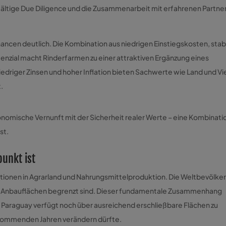
fältige Due Diligence und die Zusammenarbeit mit erfahrenen Partne
ancen deutlich. Die Kombination aus niedrigen Einstiegskosten, stab
nzial macht Rinderfarmen zu einer attraktiven Ergänzung eines
 niedriger Zinsen und hoher Inflation bieten Sachwerte wie Land und Vi
.
onomische Vernunft mit der Sicherheit realer Werte – eine Kombinati
st.
punkt ist
itionen in Agrarland und Nahrungsmittelproduktion. Die Weltbevölke
en Anbauflächen begrenzt sind. Dieser fundamentale Zusammenhang
 Paraguay verfügt noch über ausreichend erschließbare Flächen zu
en kommenden Jahren verändern dürfte.