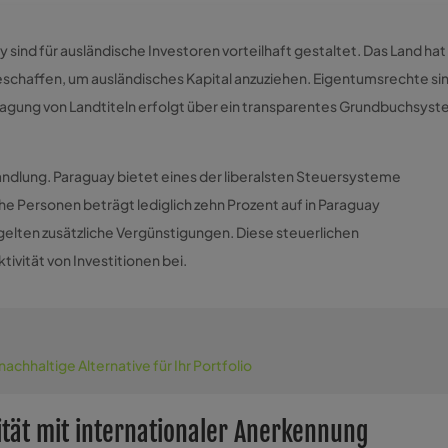
ind für ausländische Investoren vorteilhaft gestaltet. Das Land hat 
eschaffen, um ausländisches Kapital anzuziehen. Eigentumsrechte si
rtragung von Landtiteln erfolgt über ein transparentes Grundbuchsyst
ehandlung. Paraguay bietet eines der liberalsten Steuersysteme
e Personen beträgt lediglich zehn Prozent auf in Paraguay
gelten zusätzliche Vergünstigungen. Diese steuerlichen
ivität von Investitionen bei.
 nachhaltige Alternative für Ihr Portfolio
ität mit internationaler Anerkennung