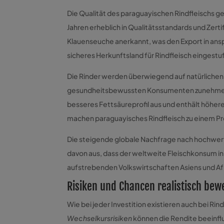
Die Qualität des paraguayischen Rindfleischs ge
Jahren erheblich in Qualitätsstandards und Zertifi
Klauenseuche anerkannt, was den Export in ansp
sicheres Herkunftsland für Rindfleisch einges
Die Rinder werden überwiegend auf natürlichen 
gesundheitsbewussten Konsumenten zunehmen
besseres Fettsäureprofil aus und enthält höhe
machen paraguayisches Rindfleisch zu einem 
Die steigende globale Nachfrage nach hochwert
davon aus, dass der weltweite Fleischkonsum 
aufstrebenden Volkswirtschaften Asiens und Afrik
Risiken und Chancen realistisch bew
Wie bei jeder Investition existieren auch bei Ri
Wechselkursrisiken
können die Rendite beeinfl