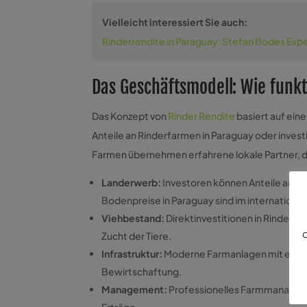
Vielleicht interessiert Sie auch:
Rinderrendite in Paraguay: Stefan Bodes Expe
Das Geschäftsmodell: Wie funkt
Das Konzept von
Rinder Rendite
basiert auf ein
Anteile an Rinderfarmen in Paraguay oder invest
Farmen übernehmen erfahrene lokale Partner, di
Landerwerb:
Investoren können Anteile an La
Bodenpreise in Paraguay sind im internationale
Viehbestand:
Direktinvestitionen in Rinder 
d
Zucht der Tiere.
Infrastruktur:
Moderne Farmanlagen mit entspre
Bewirtschaftung.
Management:
Professionelles Farmmanageme
Erträge.