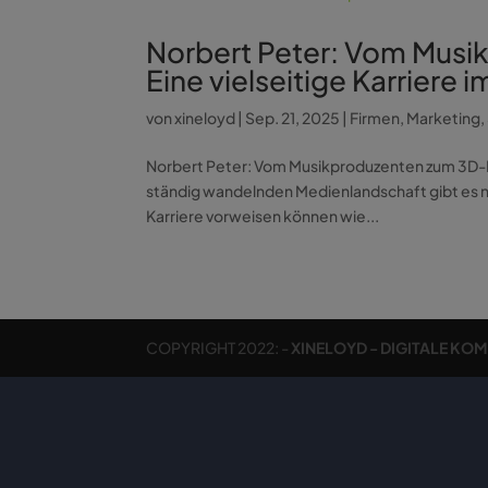
Norbert Peter: Vom Musi
Eine vielseitige Karriere
von
xineloyd
|
Sep. 21, 2025
|
Firmen
,
Marketing
,
Norbert Peter: Vom Musikproduzenten zum 3D-Fil
ständig wandelnden Medienlandschaft gibt es nu
Karriere vorweisen können wie...
COPYRIGHT 2022: -
XINELOYD - DIGITALE KO