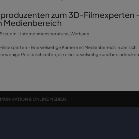
kproduzenten zum 3D-Filmexperten 
 im Medienbereich
Steuern
,
Unternehmensberatung
,
Werbung
mexperten – Eine vielseitige Karriere im Medienbereich In der sich
r wenige Persönlichkeiten, die eine so vielseitige und beeindrucke
MMUNIKATION & ONLINE MEDIEN