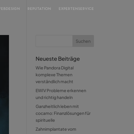
EBDESIGN
REPUTATION
EXPERTENSERVICE
Neueste Beiträge
Wie Pandora Digital
komplexe Themen
verständlich macht
EWIV Probleme erkennen
und richtig handeln
Ganzheitlich leben mit
cocamo: Finanzlösungen für
spirituelle
Zahnimplantate vom