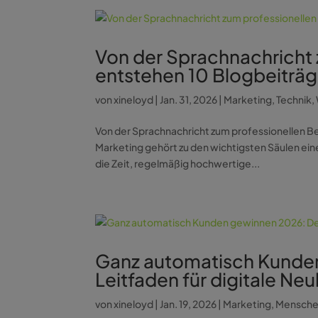
Von der Sprachnachricht 
entstehen 10 Blogbeiträ
von
xineloyd
|
Jan. 31, 2026
|
Marketing
,
Technik
,
Von der Sprachnachricht zum professionellen B
Marketing gehört zu den wichtigsten Säulen eine
die Zeit, regelmäßig hochwertige...
Ganz automatisch Kunden
Leitfaden für digitale N
von
xineloyd
|
Jan. 19, 2026
|
Marketing
,
Mensch