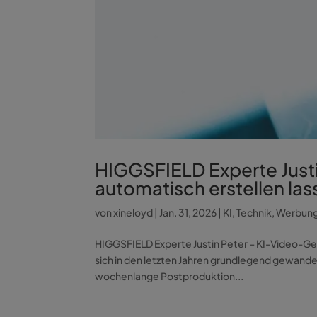
HIGGSFIELD Experte Just
automatisch erstellen las
von
xineloyd
|
Jan. 31, 2026
|
KI
,
Technik
,
Werbun
HIGGSFIELD Experte Justin Peter – KI-Video-Gen
sich in den letzten Jahren grundlegend gewand
wochenlange Postproduktion...