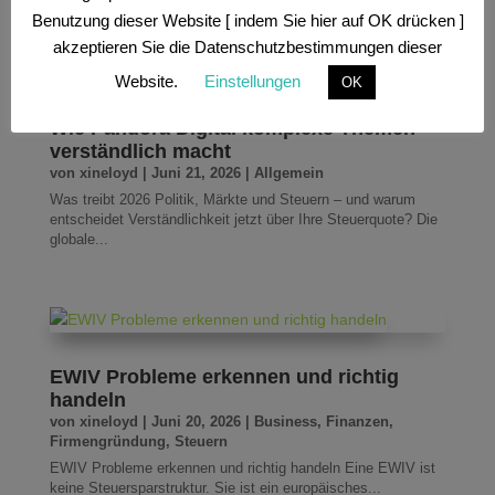
Benutzung dieser Website [ indem Sie hier auf OK drücken ]
akzeptieren Sie die Datenschutzbestimmungen dieser
Website.
Einstellungen
OK
Wie Pandora Digital komplexe Themen
verständlich macht
von
xineloyd
|
Juni 21, 2026
|
Allgemein
Was treibt 2026 Politik, Märkte und Steuern – und warum
entscheidet Verständlichkeit jetzt über Ihre Steuerquote? Die
globale...
EWIV Probleme erkennen und richtig
handeln
von
xineloyd
|
Juni 20, 2026
|
Business
,
Finanzen
,
Firmengründung
,
Steuern
EWIV Probleme erkennen und richtig handeln Eine EWIV ist
keine Steuersparstruktur. Sie ist ein europäisches...