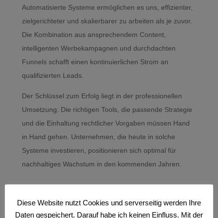
Automatisierte Systeme ermöglichen es uns, effizienter,
zielgerichteter und skalierbarer zu arbeiten als je zuvor.
Die Kombination aus ansprechendem Content,
intelligenten Werbekampagnen und durchdachten
Funnels schafft einen kontinuierlichen Strom an
qualifizierten Leads.
Der Schlüssel zum Erfolg liegt in der professionellen
Umsetzung: Die richtigen Tools, die passende Strategie
und die Einhaltung rechtlicher Vorgaben müssen Hand
in Hand gehen. Unternehmen, die heute in solche
Systeme investieren, positionieren sich optimal für
nachhaltiges Wachstum in den kommenden Jahren.
STARTSEITE
Diese Website nutzt Cookies und serverseitig werden Ihre
Daten gespeichert. Darauf habe ich keinen Einfluss. Mit der