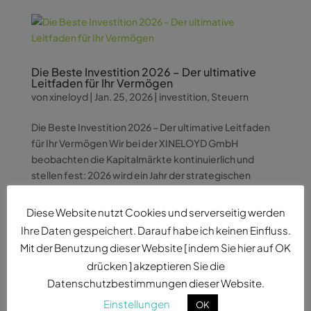
Die Beste Investition 2026 – Der ultimative
Leitfaden für Ihr Vermögen
von
xineloyd
|
Jan. 25, 2026
|
investition
,
Steuern
Die Beste Investition 2026 – Der ultimative Leitfaden
für Ihr Vermögen Wir bei der XINELOYD GmbH
beobachten die Kapitalmärkte kontinuierlich und
stellen fest: 2026 wird ein Jahr der strategischen
Weichenstellung. Während viele Anleger noch
zwischen klassischen...
Diese Website nutzt Cookies und serverseitig werden
Ihre Daten gespeichert. Darauf habe ich keinen Einfluss.
Mit der Benutzung dieser Website [ indem Sie hier auf OK
drücken ] akzeptieren Sie die
Datenschutzbestimmungen dieser Website.
Bester Zahnarzt Hannover: Neues biologisches
Einstellungen
OK