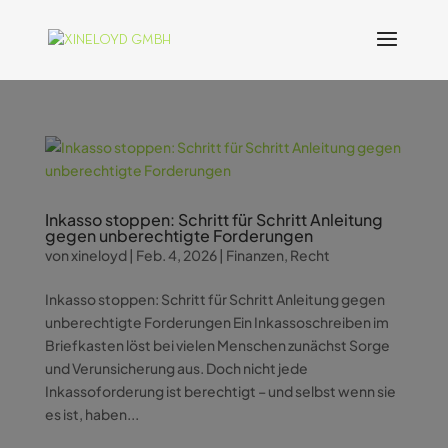
Inkasso stoppen: Schritt für Schritt Anleitung
gegen unberechtigte Forderungen
von
xineloyd
|
Feb. 4, 2026
|
Finanzen
,
Recht
Inkasso stoppen: Schritt für Schritt Anleitung gegen
unberechtigte Forderungen Ein Inkassoschreiben im
Briefkasten löst bei vielen Menschen zunächst Sorge
und Verunsicherung aus. Doch nicht jede
Inkassoforderung ist berechtigt – und selbst wenn sie
es ist, haben...