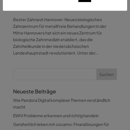
Zahnzentrum für metallfreie Behandlungen
von
xineloyd
|
Sep. 22, 2025
|
Gesundheit
,
Menschen
Bester Zahnarzt Hannover: Neues biologisches
Zahnzentrum für metallfreie Behandlungen In der
Mitte Hannovers hat sich ein neues Zentrum für
biologische Zahnmedizin etabliert, das die
Zahnheilkunde in der niedersächsischen
Landeshauptstadt revolutioniert. Unter der...
Neueste Beiträge
Wie Pandora Digital komplexe Themen verständlich
macht
EWIV Probleme erkennen und richtig handeln
Ganzheitlich leben mit cocamo: Finanzlösungen für