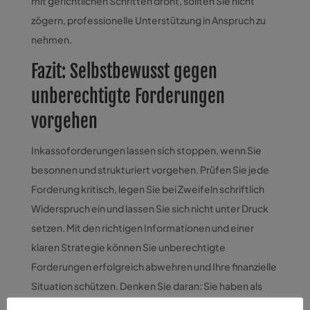
mit gerichtlichen Schritten droht, sollten Sie nicht
zögern, professionelle Unterstützung in Anspruch zu
nehmen.
Fazit: Selbstbewusst gegen
unberechtigte Forderungen
vorgehen
Inkassoforderungen lassen sich stoppen, wenn Sie
besonnen und strukturiert vorgehen. Prüfen Sie jede
Forderung kritisch, legen Sie bei Zweifeln schriftlich
Widerspruch ein und lassen Sie sich nicht unter Druck
setzen. Mit den richtigen Informationen und einer
klaren Strategie können Sie unberechtigte
Forderungen erfolgreich abwehren und Ihre finanzielle
Situation schützen. Denken Sie daran: Sie haben als
Verbraucher klare Rechte – nutzen Sie diese