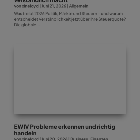
von
xineloyd
|
Juni 21, 2026
|
Allgemein
Was treibt 2026 Politik, Märkte und Steuern – und warum
entscheidet Verständlichkeit jetzt über Ihre Steuerquote?
Die globale...
EWIV Probleme erkennen und richtig
handeln
von
xineloyd
|
Juni 20, 2026
|
Business
,
Finanzen
,