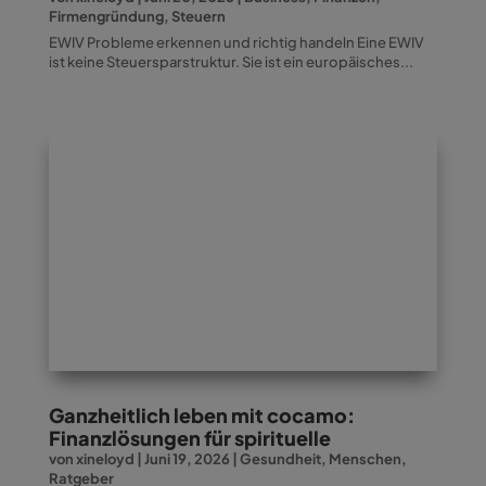
Firmengründung
,
Steuern
EWIV Probleme erkennen und richtig handeln Eine EWIV
ist keine Steuersparstruktur. Sie ist ein europäisches...
Ganzheitlich leben mit cocamo:
Finanzlösungen für spirituelle
von
xineloyd
|
Juni 19, 2026
|
Gesundheit
,
Menschen
,
Ratgeber