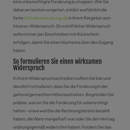
eine unberechtigte Forderung zu stoppen. Wie Sie
dabei am besten vorgehen, erklärt ausführlich die
Seite
Schuldnerberatung.de
in ihrem Ratgeber zum
Inkasso-Widerspruch. Ein schriftlicher Widerspruch
sollte immer per Einschreiben mit Rückschein
erfolgen, damit Sie einen Nachweis über den Zugang
haben.
So formulieren Sie einen wirksamen
Widerspruch
In Ihrem Widerspruchsschreiben sollten Sie klar und
deutlich formulieren, dass Sie die Forderung in der
geltend gemachten Höhe bestreiten. Begründen Sie
präzise, warum Sie die Forderung für unberechtigt
halten – etwa weil Sie die Rechnung bereits bezahlt
haben, die Ware mangelhaft war oder Sie den Vertrag
ordnungsgemäß widerrufen haben. Fordern Sie das