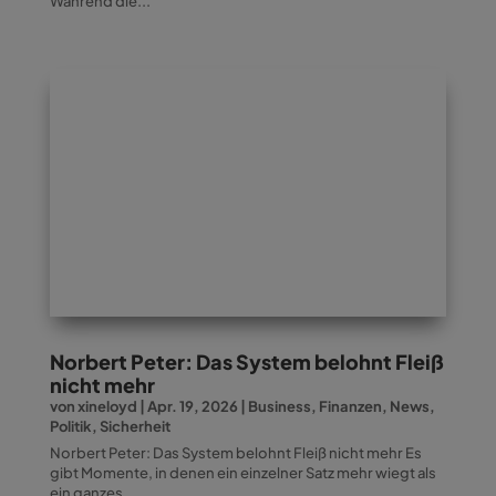
Während die...
Norbert Peter: Das System belohnt Fleiß
nicht mehr
von
xineloyd
|
Apr. 19, 2026
|
Business
,
Finanzen
,
News
,
Politik
,
Sicherheit
Norbert Peter: Das System belohnt Fleiß nicht mehr Es
gibt Momente, in denen ein einzelner Satz mehr wiegt als
ein ganzes...