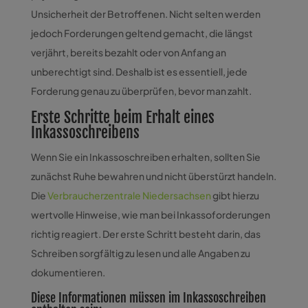
Unsicherheit der Betroffenen. Nicht selten werden
jedoch Forderungen geltend gemacht, die längst
verjährt, bereits bezahlt oder von Anfang an
unberechtigt sind. Deshalb ist es essentiell, jede
Forderung genau zu überprüfen, bevor man zahlt.
Erste Schritte beim Erhalt eines
Inkassoschreibens
Wenn Sie ein Inkassoschreiben erhalten, sollten Sie
zunächst Ruhe bewahren und nicht überstürzt handeln.
Die
Verbraucherzentrale Niedersachsen
gibt hierzu
wertvolle Hinweise, wie man bei Inkassoforderungen
richtig reagiert. Der erste Schritt besteht darin, das
Schreiben sorgfältig zu lesen und alle Angaben zu
dokumentieren.
Diese Informationen müssen im Inkassoschreiben