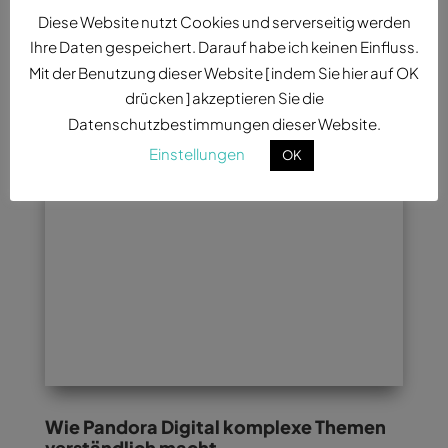
Diese Website nutzt Cookies und serverseitig werden
konsequent.
Ihre Daten gespeichert. Darauf habe ich keinen Einfluss.
Mit der Benutzung dieser Website [ indem Sie hier auf OK
drücken ] akzeptieren Sie die
STARTSEITE
Datenschutzbestimmungen dieser Website.
Einstellungen
OK
Wie Pandora Digital komplexe Themen
verständlich macht