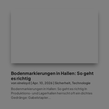
Bodenmarkierungen in Hallen: So geht
es richtig
von
xineloyd
|
Apr. 10, 2026
|
Sicherheit
,
Technologie
Bodenmarkierungen in Hallen: So geht es richtig In
Produktions- und Lagerhallen herrscht oft ein dichtes
Gedränge: Gabelstapler...