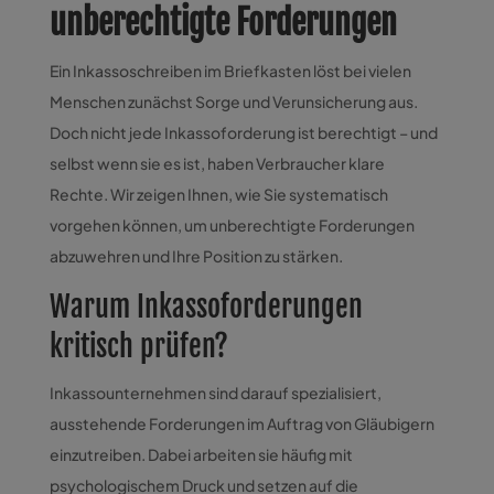
unberechtigte Forderungen
Ein Inkassoschreiben im Briefkasten löst bei vielen
Menschen zunächst Sorge und Verunsicherung aus.
Doch nicht jede Inkassoforderung ist berechtigt – und
selbst wenn sie es ist, haben Verbraucher klare
Rechte. Wir zeigen Ihnen, wie Sie systematisch
vorgehen können, um unberechtigte Forderungen
abzuwehren und Ihre Position zu stärken.
Warum Inkassoforderungen
kritisch prüfen?
Inkassounternehmen sind darauf spezialisiert,
ausstehende Forderungen im Auftrag von Gläubigern
einzutreiben. Dabei arbeiten sie häufig mit
psychologischem Druck und setzen auf die