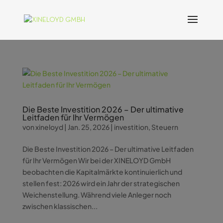
Die Beste Investition 2026 – Der ultimative
Leitfaden für Ihr Vermögen
von
xineloyd
|
Jan. 25, 2026
|
investition
,
Steuern
Die Beste Investition 2026 – Der ultimative Leitfaden
für Ihr Vermögen Wir bei der XINELOYD GmbH
beobachten die Kapitalmärkte kontinuierlich und
stellen fest: 2026 wird ein Jahr der strategischen
Weichenstellung. Während viele Anleger noch
zwischen klassischen...