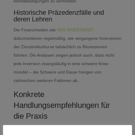
Marktbewegungen zu vermeiden.
Historische Präzedenzfälle und
deren Lehren
Die Finanzmedien wie
DAS INVESTMENT
dokumentieren regelmäßig, wie vergangene Inversionen
der Zinsstrukturkurve tatsächlich zu Rezessionen
führten. Die Analysen zeigen jedoch auch, dass nicht
jede Inversion zwangsläufig in eine schwere Krise
mündet – die Schwere und Dauer hängen von
zahlreichen weiteren Faktoren ab.
Konkrete
Handlungsempfehlungen für
die Praxis
Basierend auf unserer Analyse bei der XINELOYD