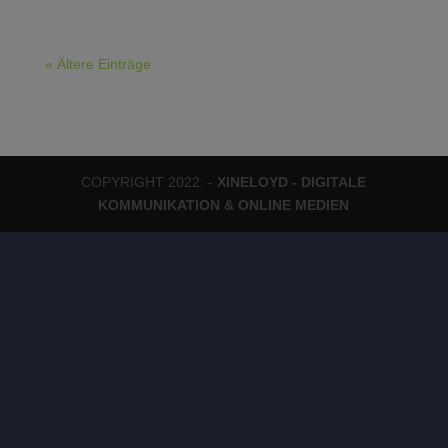
« Ältere Einträge
COPYRIGHT 2022: -
XINELOYD - DIGITALE
KOMMUNIKATION & ONLINE MEDIEN