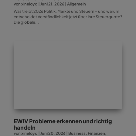
von
xineloyd
|
Juni 21, 2026
|
Allgemein
Was treibt 2026 Politik, Märkte und Steuern – und warum
entscheidet Verständlichkeit jetzt über Ihre Steuerquote?
Die globale...
EWIV Probleme erkennen und richtig
handeln
von
xineloyd
|
Juni 20, 2026
|
Business
,
Finanzen
,