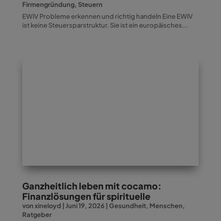
Firmengründung
,
Steuern
EWIV Probleme erkennen und richtig handeln Eine EWIV
ist keine Steuersparstruktur. Sie ist ein europäisches...
Ganzheitlich leben mit cocamo:
Finanzlösungen für spirituelle
von
xineloyd
|
Juni 19, 2026
|
Gesundheit
,
Menschen
,
Ratgeber