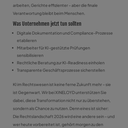
arbeiten, Gerichte effizienter – aber die finale
Verantwortung bleibt beim Menschen.
Was Unternehmen jetzt tun sollten
Digitale Dokumentation und Compliance-Prozesse
etablieren
Mitarbeiter für KI-gestützte Prüfungen
sensibilisieren
Rechtliche Beratung zur KI-Readiness einholen
Transparente Geschäftsprozesse sicherstellen
KI im Rechtswesen ist keine ferne Zukunft mehr – sie
ist Gegenwart. Wir bei XINELOYD unterstützen Sie
dabei, diese Transformation nicht nur zu überstehen,
sondern als Chance zu nutzen. Denn eines ist sicher:
Die Rechtslandschaft 2026 wird eine andere sein – und
wer heute vorbereitet ist, gehört morgen zu den