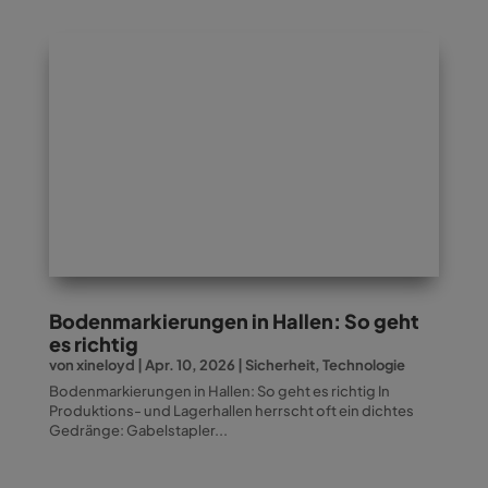
Bodenmarkierungen in Hallen: So geht
es richtig
von
xineloyd
|
Apr. 10, 2026
|
Sicherheit
,
Technologie
Bodenmarkierungen in Hallen: So geht es richtig In
Produktions- und Lagerhallen herrscht oft ein dichtes
Gedränge: Gabelstapler...