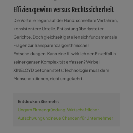
Effizienzgewinn versus Rechtssicherheit
Die Vorteile liegen auf der Hand: schnellere Verfahren,
konsistentere Urteile, Entlastung überlasteter
Gerichte. Doch gleichzeitig stellen sich fundamentale
Fragen zur Transparenz algorithmischer
Entscheidungen. Kann eine KI wirklich den Einzelfall in
seiner ganzen Komplexität erfassen? Wir bei
XINELOYD betonen stets: Technologie muss dem
Menschen dienen, nicht umgekehrt.
Entdecken Sie mehr:
Ungarn Firmengründung: Wirtschaftlicher
Aufschwung und neue Chancen für Unternehmer