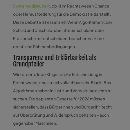
Systeme diskutiert
, ob KI im Rechtswesen Chance
oder Herausforderung für die Demokratie darstellt.
Diese Debatte ist essenziell: Wenn Algorithmen über
Schuld und Unschuld, über Steuerschulden oder
Freisprüche mitentscheiden, brauchen wir klare
rechtliche Rahmenbedingungen.
Transparenz und Erklärbarkeit als
Grundpfeiler
Wir fordern: Jede KI-gestützte Entscheidung im
Rechtswesen muss nachvollziehbar sein. Black-Box-
Algorithmen haben in Justiz und Verwaltung nichts zu
suchen. Die geplanten Gesetze für 2026 müssen
sicherstellen, dass Bürgerinnen und Bürger ihr Recht
auf Überprüfung und Widerspruch behalten – auch
gegenüber Maschinen.