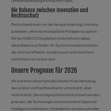
Letztentscheidung in kritischen Fällen.
Die Balance zwischen Innovation und
Rechtsschutz
Deutschland steht vor der Herausforderung, innovativ
zu bleiben, ohne rechtsstaatliche Prinzipien zu opfern.
Wir bei XINELOYD begleiten Unternehmen dabei,
diese Balance zu finden: KI-Systeme implementieren,
die nicht nur effizient, sondern auch rechtskonform
und ethisch vertretbar sind.
Unsere Prognose für 2026
Wir erwarten einen hybriden Ansatz: KI als Werkzeug,
das Juristen und Sachbearbeiter unterstützt, aber
nicht ersetzt. Die erfolgreichsten Institutionen werden
jene sein, die Technologie und menschliche Expertise
intelligent kombinieren. Finanzämter werden schneller