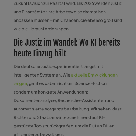
Zukunftsvision zur Realität wird. Bis 2026 werden Justiz
und Finanzämter ihre Arbeitsweise dramatisch
anpassen müssen – mit Chancen, die ebenso groß sind
wie die Herausforderungen.
Die Justiz im Wandel: Wo KI bereits
heute Einzug hält
Die deutsche Justiz experimentiert längst mit
intelligenten Systemen. Wie
aktuelle Entwicklungen
zeigen
, geht es dabei nicht um Science-Fiction,
sondern um konkrete Anwendungen:
Dokumentenanalyse, Recherche-Assistenten und
automatisierte Vorgangsbearbeitung. Wir sehen, dass
Richter und Staatsanwälte zunehmend auf KI-
gestützte Tools zurückgreifen, um die Flut an Fällen
effizienter zu bewältigen.