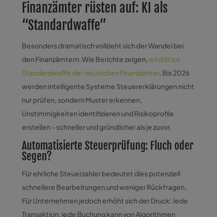
Finanzämter rüsten auf: KI als
“Standardwaffe”
Besonders dramatisch vollzieht sich der Wandel bei
den Finanzämtern. Wie Berichte zeigen,
wird KI zur
Standardwaffe der deutschen Finanzämter
. Bis 2026
werden intelligente Systeme Steuererklärungen nicht
nur prüfen, sondern Muster erkennen,
Unstimmigkeiten identifizieren und Risikoprofile
erstellen – schneller und gründlicher als je zuvor.
Automatisierte Steuerprüfung: Fluch oder
Segen?
Für ehrliche Steuerzahler bedeutet dies potenziell
schnellere Bearbeitungen und weniger Rückfragen.
Für Unternehmen jedoch erhöht sich der Druck: Jede
Transaktion, jede Buchung kann von Algorithmen