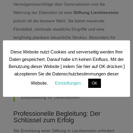
Vermögensnachfolge über Generationen und die
Wahrung der Diskretion ist eine
Stiftung Liechtenstein
jedoch oft die bessere Wahl. Sie bietet maximale
Flexibilität, minimale staatliche Eingriffe und eine
langfristig planbare steuerliche Struktur. Besonders für
Unternehmer, vermögende Familien und international
Diese Website nutzt Cookies und serverseitig werden Ihre
ausgerichtete Personen stellt sie ein bewährtes
Daten gespeichert. Darauf habe ich keinen Einfluss. Mit der
Instrument dar.
Benutzung dieser Website [ indem Sie hier auf OK drücken ]
akzeptieren Sie die Datenschutzbestimmungen dieser
Eine liechtensteinische Stiftung ist nicht nur ein
Website.
Einstellungen
OK
Rechtsgebilde – sie ist eine strategische
Entscheidung für Generationen.
Professionelle Begleitung: Der
Schlüssel zum Erfolg
Die Errichtung einer Stiftung in Liechtenstein erfordert