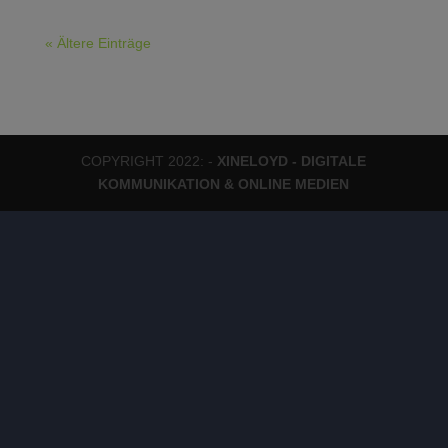
« Ältere Einträge
COPYRIGHT 2022: -
XINELOYD - DIGITALE
KOMMUNIKATION & ONLINE MEDIEN