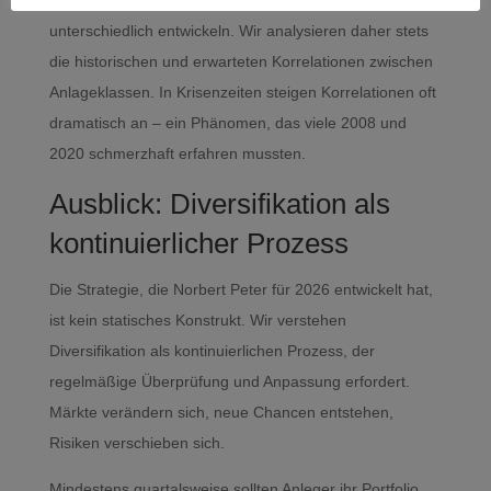
Diversifikation funktioniert nur, wenn die Anlagen sich
unterschiedlich entwickeln. Wir analysieren daher stets
die historischen und erwarteten Korrelationen zwischen
Anlageklassen. In Krisenzeiten steigen Korrelationen oft
dramatisch an – ein Phänomen, das viele 2008 und
2020 schmerzhaft erfahren mussten.
Ausblick: Diversifikation als
kontinuierlicher Prozess
Die Strategie, die Norbert Peter für 2026 entwickelt hat,
ist kein statisches Konstrukt. Wir verstehen
Diversifikation als kontinuierlichen Prozess, der
regelmäßige Überprüfung und Anpassung erfordert.
Märkte verändern sich, neue Chancen entstehen,
Risiken verschieben sich.
Mindestens quartalsweise sollten Anleger ihr Portfolio