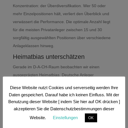
Konzentration: der Überdiversifikation. Wer 50 oder
mehr Einzelpositionen hält, verliert den Überblick und
verwässert die Performance. Die optimale Anzahl liegt
für die meisten Privatanleger zwischen 15 und 30
sorgfältig ausgewählten Positionen über verschiedene
Anlageklassen hinweg.
Heimatbias unterschätzen
Gerade im D-A-CH-Raum beobachten wir einen
ausgeprägten Heimatbias. Deutsche Anleger
übergewichten deutsche Aktien, Österreicher
Diese Website nutzt Cookies und serverseitig werden Ihre
bevorzugen österreichische Titel. Diese emotionale
Daten gespeichert. Darauf habe ich keinen Einfluss. Mit der
Bindung kann teuer werden, wenn lokale Märkte
Benutzung dieser Website [ indem Sie hier auf OK drücken ]
underperformen.
akzeptieren Sie die Datenschutzbestimmungen dieser
Korrelationen ignorieren
Website.
Einstellungen
OK