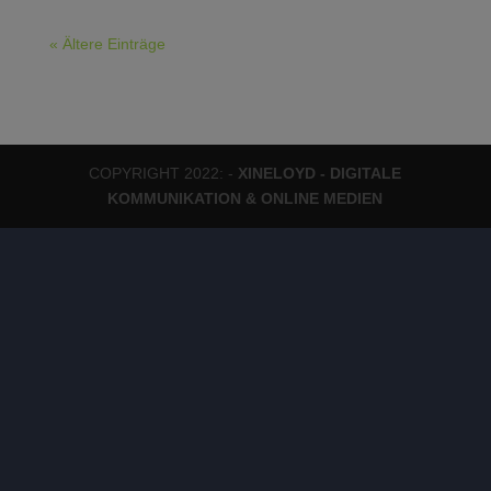
« Ältere Einträge
COPYRIGHT 2022: -
XINELOYD - DIGITALE
KOMMUNIKATION & ONLINE MEDIEN